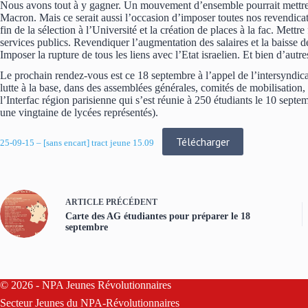
Nous avons tout à y gagner. Un mouvement d’ensemble pourrait mettre 
Macron. Mais ce serait aussi l’occasion d’imposer toutes nos revendicat
fin de la sélection à l’Université et la création de places à la fac. Mettr
services publics. Revendiquer l’augmentation des salaires et la baisse de
Imposer la rupture de tous les liens avec l’Etat israelien. Et bien d’autr
Le prochain rendez-vous est ce 18 septembre à l’appel de l’intersyndi
lutte à la base, dans des assemblées générales, comités de mobilisation
l’Interfac région parisienne qui s’est réunie à 250 étudiants le 10 septe
une vingtaine de lycées représentés).
Télécharger
25-09-15 – [sans encart] tract jeune 15.09
ARTICLE
PRÉCÉDENT
Carte des AG étudiantes pour préparer le 18
septembre
© 2026 - NPA Jeunes Révolutionnaires
Secteur Jeunes du
NPA-Révolutionnaires