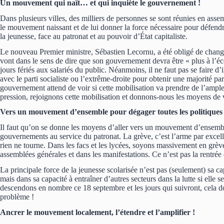
Un mouvement qui naît… et qui inquiète le gouvernement !
Dans plusieurs villes, des milliers de personnes se sont réunies en assem
le mouvement naissant et de lui donner la force nécessaire pour défendre 
la jeunesse, face au patronat et au pouvoir d’État capitaliste.
Le nouveau Premier ministre, Sébastien Lecornu, a été obligé de chang
vont dans le sens de dire que son gouvernement devra être « plus à l’éco
jours fériés aux salariés du public. Néanmoins, il ne faut pas se faire d’i
avec le parti socialiste ou l’extrême-droite pour obtenir une majorité p
gouvernement attend de voir si cette mobilisation va prendre de l’ampleur
pression, rejoignons cette mobilisation et donnons-nous les moyens de vr
Vers un mouvement d’ensemble pour dégager toutes les politiques 
Il faut qu’on se donne les moyens d’aller vers un mouvement d’ensembl
gouvernements au service du patronat. La grève, c’est l’arme par excelle
rien ne tourne. Dans les facs et les lycées, soyons massivement en grèv
assemblées générales et dans les manifestations. Ce n’est pas la rentrée 
La principale force de la jeunesse scolarisée n’est pas (seulement) sa ca
mais dans sa capacité à entraîner d’autres secteurs dans la lutte si ell
descendons en nombre ce 18 septembre et les jours qui suivront, cela d
problème !
Ancrer le mouvement localement, l’étendre et l’amplifier !