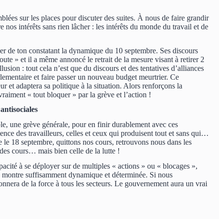
blées sur les places pour discuter des suites. À nous de faire grandir
nos intérêts sans rien lâcher : les intérêts du monde du travail et de
er de ton constatant la dynamique du 10 septembre. Ses discours
ute » et il a même annoncé le retrait de la mesure visant à retirer 2
llusion : tout cela n’est que du discours et des tentatives d’alliances
arlementaire et faire passer un nouveau budget meurtrier. Ce
 et adaptera sa politique à la situation. Alors renforçons la
aiment « tout bloquer » par la grève et l’action !
antisociales
e, une grève générale, pour en finir durablement avec ces
nce des travailleurs, celles et ceux qui produisent tout et sans qui…
e le 18 septembre, quittons nos cours, retrouvons nous dans les
des cours… mais bien celle de la lutte !
pacité à se déployer sur de multiples « actions » ou « blocages »,
e se montre suffisamment dynamique et déterminée. Si nous
onnera de la force à tous les secteurs. Le gouvernement aura un vrai