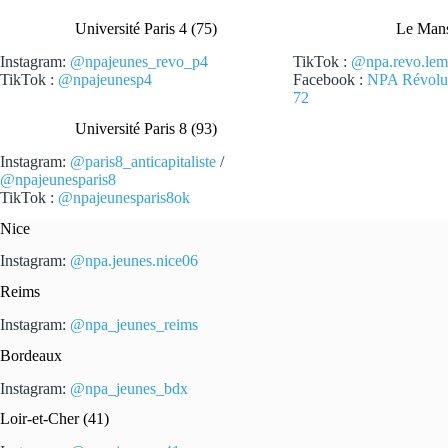
Université Paris 4 (75)
Le Mans
Instagram:
@npajeunes_revo_p4
TikTok :
@npa.revo.lem
TikTok :
@npajeunesp4
Facebook :
NPA Révolut
72
Université Paris 8 (93)
Instagram:
@paris8_anticapitaliste
/
@npajeunesparis8
TikTok :
@npajeunesparis8ok
Nice
Instagram:
@npa.jeunes.nice06
Reims
Instagram:
@npa_jeunes_reims
Bordeaux
Instagram:
@npa_jeunes_bdx
Loir-et-Cher (41)