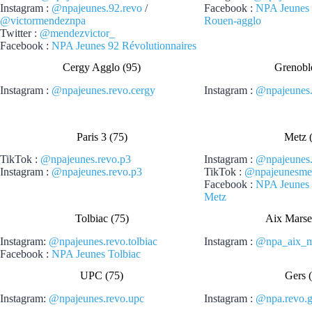
Instagram :
@npajeunes.92.revo
/
Facebook :
NPA Jeunes 
@victormendeznpa
Rouen-agglo
Twitter :
@mendezvictor_
Facebook :
NPA Jeunes 92 Révolutionnaires
Cergy Agglo (95)
Grenobl
Instagram :
@npajeunes.revo.cergy
Instagram :
@npajeunes.
Paris 3 (75)
Metz 
TikTok :
@npajeunes.revo.p3
Instagram :
@npajeunes.
Instagram :
@npajeunes.revo.p3
TikTok :
@npajeunesme
Facebook :
NPA Jeunes 
Metz
Tolbiac (75)
Aix Marsei
Instagram:
@npajeunes.revo.tolbiac
Instagram :
@npa_aix_ma
Facebook :
NPA Jeunes Tolbiac
UPC (75)
Gers 
Instagram:
@npajeunes.revo.upc
Instagram :
@npa.revo.g