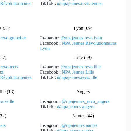
Révolutionnaires
TikTok :
@npajeunes.revo.rennes
e (38)
Lyon (69)
revo.grenoble
Instagram:
@
npajeunes.revo.lyon
Facebook :
NPA Jeunes Révolutionnaires
Lyon
(57)
Lille (59)
revo.metz
Instagram:
@npajeunes.revo.lil
le
tz
Facebook :
NPA Jeunes Lille
Révolutionnaires
TikTok :
@npajeunes.revo.lille
lle (13)
Angers
rseille
Instagram :
@npajeunes_revo_angers
TikTok :
@npa.jeunes.angers
(32)
Nantes (44)
ers
Instagram :
@npajeunes.nantes
TikTok :
@npa.jeunes.nantes