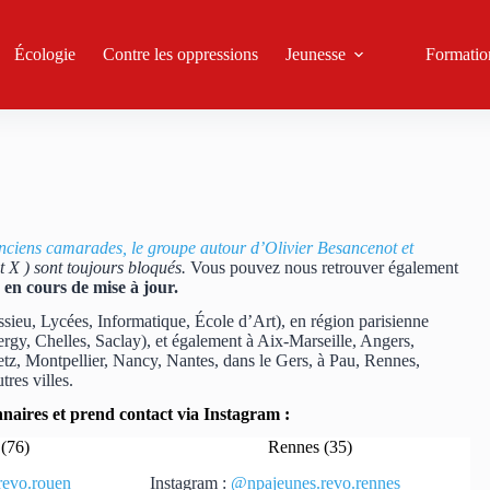
Écologie
Contre les oppressions
Jeunesse
Formatio
nciens camarades, le groupe autour d’Olivier Besancenot et
et X ) sont toujours bloqués.
Vous pouvez nous retrouver également
 en cours de mise à jour.
ussieu, Lycées, Informatique, École d’Art), en région parisienne
rgy, Chelles, Saclay), et également à Aix-Marseille, Angers,
z, Montpellier, Nancy, Nantes, dans le Gers, à Pau, Rennes,
res villes.
aires et prend contact via Instagram :
(76)
Rennes (35)
revo.rouen
Instagram :
@npajeunes.revo.rennes