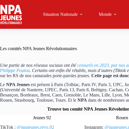
Passer
au
contenu
Situation Nationale
Monde
Les comités NPA Jeunes Révolutionnaires
Une partie de nos réseaux sociaux ont été
censurés en 2023, par nos a
Philippe Poutou
. Certains ont enfin été rétablis, mais d’autres (Tiktok 
sur les RS de nos camarades porte-paroles jeunes.
Cette page est donc
Le
NPA Jeunes
est présent à Paris (Tolbiac, Paris IV, Paris 3, UPC, J
(Université de Nanterre, UPEC, Paris 13, Paris 8, Brétigny, Cachan, Ce
Besançon, Bordeaux, Brest, Caen, Grenoble, Le Mans, Lille, Lyon, Met
Rouen, Strasbourg, Toulouse, Tours. Et le
NPA
dans de nombreuses aut
Trouve ton comité NPA Jeunes Révolutionn
Jeunes 92
Rouen 
TikTok :
@npajeunes.revo.92
Instagram:
@npajeunes.