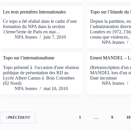
Les trois premières Internationales
Topo sur l’Irlande du
Ce topo a été réalisé dans le cadre d’une
Depuis la partition, e
formation du NPA dans la section
l’administration direc
13eme/5eme de Paris en mai…
Londres en 1972, l’Ir
NPA Jeunes
juin 7, 2010
connu que violences
NPA Jeunes
Topo sur l’internationalisme
Ernest MANDEL – La
Topo présenté à l'occasion d'une réunion
(Retranscription d'un 
publique de présentation des RIJ au
MANDEL lors d'un sta
Lycée Albert Camus à Bois Colombes
Date inconnue
(92 Nord)
NPA Jeunes
NPA Jeunes
mai 10, 2010
1
…
9
10
PRÉCÉDENT