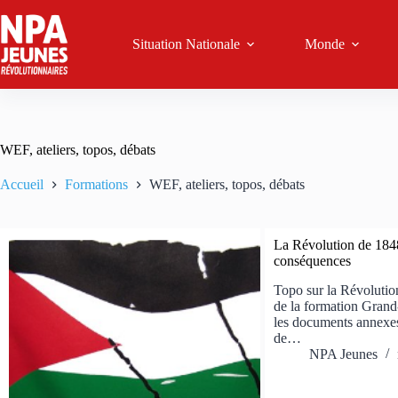
Passer
au
contenu
Situation Nationale
Monde
WEF, ateliers, topos, débats
Accueil
Formations
WEF, ateliers, topos, débats
La Révolution de 1848
conséquences
Topo sur la Révolution
de la formation Grand
les documents annexe
de…
NPA Jeunes