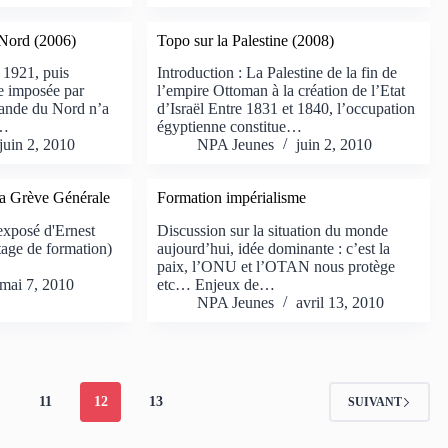
 Nord (2006)
Topo sur la Palestine (2008)
n 1921, puis
Introduction : La Palestine de la fin de
te imposée par
l’empire Ottoman à la création de l’Etat
lande du Nord n’a
d’Israël Entre 1831 et 1840, l’occupation
,…
égyptienne constitue…
juin 2, 2010
NPA Jeunes
juin 2, 2010
 Grève Générale
Formation impérialisme
exposé d'Ernest
Discussion sur la situation du monde
ge de formation)
aujourd’hui, idée dominante : c’est la
paix, l’ONU et l’OTAN nous protège
mai 7, 2010
etc… Enjeux de…
NPA Jeunes
avril 13, 2010
11
12
13
SUIVANT