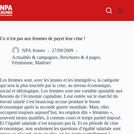
Passer
au
contenu
Ce n’est pas aux femmes de payer leur crise !
NPA Jeunes
27/09/2009
Actualités & campagnes
,
Brochures & 4 pages
,
Féminisme
,
Matériel
Les femmes sont, avec les jeunes et les immigrée-s, la catégorie
qui sera la plus touchée par la crise, au niveau économique,
social et idéologique. Les femmes sont une variable ajustable aux
besoins de l’économie capitaliste. Leur entrée sur le marché du
travail salarié s’est beaucoup accrue pendant le boom
économique après la seconde guerre mondiale. Mais, elles
occupent toujours aujourd’hui, les emplois dits « féminins »,
souvent moins qualifiés, à contrats cours et temps partiel imposé.
Et l’égalité salariale n’est toujours pas là. Et en période de crise
économique, non seulement les questions d’égalité salariale sont
mises au placard, mais en plus, on les incite partiellement à