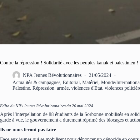
Contre la répression ! Solidarité avec les peuples kanak et palestinien !
NPA Jeunes Révolutionnaires
21/05/2024
Actualités & campagnes
,
Editorial
,
Matériel
,
Monde/Internationa
Palestine
,
Répression, armée, violences d'Etat, violences policièr
Edito du NPA Jeunes Révolutionnaires du 20 mai 2024
Après l’interpellation de 88 étudiants de la Sorbonne mobilisés en solida
garde à vue, le gouvernement a durement réprimé des blocages et actio
Ils ne nous feront pas taire
Face aux jeunes qui se mobilisent pour dénoncer un génocide en cours e