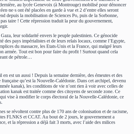
 dernière, au lycée Genevoix (à Montrouge) mobilisé pour dénoncer
céen·ne·s ont été placées en garde à vue et 2 d’entre elles seront
tend depuis la mobilisation de Sciences Po, puis de la Sorbonne,
nt pas taire ! Cette répression traduit la peur du gouvernement,
rgir.
 Gaza, leur solidarité envers le peuple palestinien. Ce génocide
cité des pays impérialistes et de leurs relais locaux, comme l’Egypte,
mplices du massacre, les Etats-Unis et la France, qui malgré leurs
n armée. Tout est bon pour faire du profit ! Surtout quand cela
geant de pétrole…
l en est un aussi ! Depuis la semaine dernière, des émeutes et des
e française qu’est la Nouvelle-Calédonie. Dans cet archipel, devenu
mmée kanak), les conditions de vie n’ont rien à voir avec celles de
ulation kanak est traitée comme des citoyens de seconde zone. Ce
i vise à modifier le corps électoral de la Nouvelle-Calédonie, ce
s.
unes se révoltent contre plus de 170 ans de colonisation et de racisme,
ntistes FLNKS et CCAT. Au bout de 2 jours, le gouvernement a
ce, et la répression a déjà fait 3 morts, avec l’aide des milices