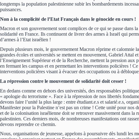
longtemps la population palestinienne subir les bombardements incessant
puissances.
Non à la complicité de l’Etat Français dans le génocide en cours !
Macron et son gouvernement sont complices de ce qui se passe dans la b
solidarité en France. Ils continuent de livrer des armes à Israël qui pe
d’armes à l’Etat israélien !
Depuis plusieurs mois, le gouvernement Macron réprime et calomnie la so
grandes écoles et universités se mettent en mouvement, Gabriel Attal et
l’Enseignement Supérieur et de la Recherche, mettent la pression aux p
en fermant les campus et en permettant les interventions policières ! Ce
interventions policières visant à évacuer des occupations ou à débloque
La répression contre le mouvement de solidarité doit cesser !
En dedans comme en dehors des universités, des responsables politiques
« apologie du terrorisme ». Face à la répression de nos libertés fondam
devons faire l’unité la plus large : entre étudiant.e.s et salarié.e.s, orga
Manifester pour la Palestine n’est pas un crime ! Cette unité pour nos 
et de la colonisation israélienne doit se retrouver massivement dans la ru
palestinien. Ces derniers mois, de nombreuses manifestations ont rassem
devons reprendre ce chemin.
Nous, organisations de jeunesse, appelons à poursuivre dès lundi les mo