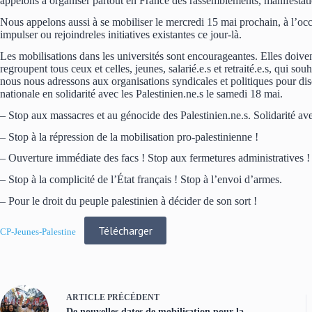
appelons à organiser partout en France des rassemblements, manifestat
Nous appelons aussi à se mobiliser le mercredi 15 mai prochain, à l’oc
impulser ou rejoindreles initiatives existantes ce jour-là.
Les mobilisations dans les universités sont encourageantes. Elles doiven
regroupent tous ceux et celles, jeunes, salarié.e.s et retraité.e.s, qui so
nous nous adressons aux organisations syndicales et politiques pour dis
nationale en solidarité avec les Palestinien.ne.s le samedi 18 mai.
– Stop aux massacres et au génocide des Palestinien.ne.s. Solidarité avec
– Stop à la répression de la mobilisation pro-palestinienne !
– Ouverture immédiate des facs ! Stop aux fermetures administratives !
– Stop à la complicité de l’État français ! Stop à l’envoi d’armes.
– Pour le droit du peuple palestinien à décider de son sort !
Télécharger
CP-Jeunes-Palestine
ARTICLE
PRÉCÉDENT
De nouvelles dates de mobilisation pour la