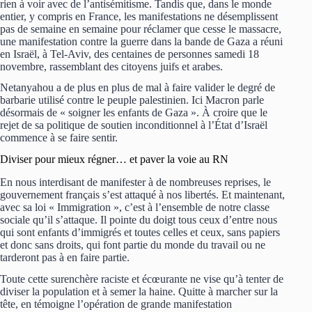
rien à voir avec de l’antisémitisme. Tandis que, dans le monde
entier, y compris en France, les manifestations ne désemplissent
pas de semaine en semaine pour réclamer que cesse le massacre,
une manifestation contre la guerre dans la bande de Gaza a réuni
en Israël, à Tel-Aviv, des centaines de personnes samedi 18
novembre, rassemblant des citoyens juifs et arabes.
Netanyahou a de plus en plus de mal à faire valider le degré de
barbarie utilisé contre le peuple palestinien. Ici Macron parle
désormais de « soigner les enfants de Gaza ». À croire que le
rejet de sa politique de soutien inconditionnel à l’État d’Israël
commence à se faire sentir.
Diviser pour mieux régner… et paver la voie au RN
En nous interdisant de manifester à de nombreuses reprises, le
gouvernement français s’est attaqué à nos libertés. Et maintenant,
avec sa loi « Immigration », c’est à l’ensemble de notre classe
sociale qu’il s’attaque. Il pointe du doigt tous ceux d’entre nous
qui sont enfants d’immigrés et toutes celles et ceux, sans papiers
et donc sans droits, qui font partie du monde du travail ou ne
tarderont pas à en faire partie.
Toute cette surenchère raciste et écœurante ne vise qu’à tenter de
diviser la population et à semer la haine. Quitte à marcher sur la
tête, en témoigne l’opération de grande manifestation