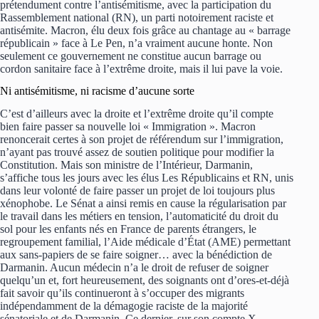
prétendument contre l’antisémitisme, avec la participation du
Rassemblement national (RN), un parti notoirement raciste et
antisémite. Macron, élu deux fois grâce au chantage au « barrage
républicain » face à Le Pen, n’a vraiment aucune honte. Non
seulement ce gouvernement ne constitue aucun barrage ou
cordon sanitaire face à l’extrême droite, mais il lui pave la voie.
Ni antisémitisme, ni racisme d’aucune sorte
C’est d’ailleurs avec la droite et l’extrême droite qu’il compte
bien faire passer sa nouvelle loi « Immigration ». Macron
renoncerait certes à son projet de référendum sur l’immigration,
n’ayant pas trouvé assez de soutien politique pour modifier la
Constitution. Mais son ministre de l’Intérieur, Darmanin,
s’affiche tous les jours avec les élus Les Républicains et RN, unis
dans leur volonté de faire passer un projet de loi toujours plus
xénophobe. Le Sénat a ainsi remis en cause la régularisation par
le travail dans les métiers en tension, l’automaticité du droit du
sol pour les enfants nés en France de parents étrangers, le
regroupement familial, l’Aide médicale d’État (AME) permettant
aux sans-papiers de se faire soigner… avec la bénédiction de
Darmanin. Aucun médecin n’a le droit de refuser de soigner
quelqu’un et, fort heureusement, des soignants ont d’ores-et-déjà
fait savoir qu’ils continueront à s’occuper des migrants
indépendamment de la démagogie raciste de la majorité
sénatoriale et de Darmanin. Ce dernier, sur son compte X