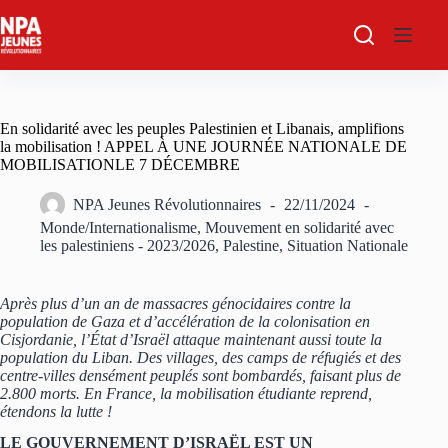
Passer
au
contenu
En solidarité avec les peuples Palestinien et Libanais, amplifions
la mobilisation ! APPEL À UNE JOURNÉE NATIONALE DE
MOBILISATIONLE 7 DÉCEMBRE
NPA Jeunes Révolutionnaires
22/11/2024
Monde/Internationalisme
,
Mouvement en solidarité avec
les palestiniens - 2023/2026
,
Palestine
,
Situation Nationale
Après plus d’un an de massacres génocidaires contre la
population de Gaza et d’accélération de la colonisation en
Cisjordanie, l’État d’Israël attaque maintenant aussi toute la
population du Liban. Des villages, des camps de réfugiés et des
centre-villes densément peuplés sont bombardés, faisant plus de
2.800 morts. En France, la mobilisation étudiante reprend,
étendons la lutte !
LE GOUVERNEMENT D’ISRAËL EST UN