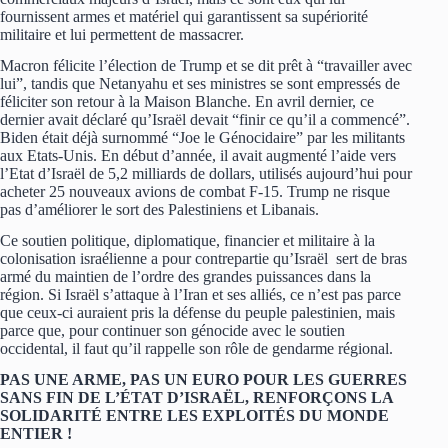
fournissent armes et matériel qui garantissent sa supériorité
militaire et lui permettent de massacrer.
Macron félicite l’élection de Trump et se dit prêt à “travailler avec
lui”, tandis que Netanyahu et ses ministres se sont empressés de
féliciter son retour à la Maison Blanche. En avril dernier, ce
dernier avait déclaré qu’Israël devait “finir ce qu’il a commencé”.
Biden était déjà surnommé “Joe le Génocidaire” par les militants
aux Etats-Unis. En début d’année, il avait augmenté l’aide vers
l’Etat d’Israël de 5,2 milliards de dollars, utilisés aujourd’hui pour
acheter 25 nouveaux avions de combat F-15. Trump ne risque
pas d’améliorer le sort des Palestiniens et Libanais.
Ce soutien politique, diplomatique, financier et militaire à la
colonisation israélienne a pour contrepartie qu’Israël sert de bras
armé du maintien de l’ordre des grandes puissances dans la
région. Si Israël s’attaque à l’Iran et ses alliés, ce n’est pas parce
que ceux-ci auraient pris la défense du peuple palestinien, mais
parce que, pour continuer son génocide avec le soutien
occidental, il faut qu’il rappelle son rôle de gendarme régional.
PAS UNE ARME, PAS UN EURO POUR LES GUERRES
SANS FIN DE L’ÉTAT D’ISRAËL, RENFORÇONS LA
SOLIDARITÉ ENTRE LES EXPLOITÉS DU MONDE
ENTIER !