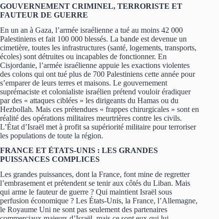
GOUVERNEMENT CRIMINEL, TERRORISTE ET
FAUTEUR DE GUERRE
En un an à Gaza, l’armée israélienne a tué au moins 42 000
Palestiniens et fait 100 000 blessés. La bande est devenue un
cimetière, toutes les infrastructures (santé, logements, transports,
écoles) sont détruites ou incapables de fonctionner. En
Cisjordanie, l’armée israélienne appuie les exactions violentes
des colons qui ont tué plus de 700 Palestiniens cette année pour
s’emparer de leurs terres et maisons. Le gouvernement
suprémaciste et colonialiste israélien prétend vouloir éradiquer
par des « attaques ciblées » les dirigeants du Hamas ou du
Hezbollah. Mais ces prétendues « frappes chirurgicales » sont en
réalité des opérations militaires meurtrières contre les civils.
L’État d’Israël met à profit sa supériorité militaire pour terroriser
les populations de toute la région.
FRANCE ET ÉTATS-UNIS : LES GRANDES
PUISSANCES COMPLICES
Les grandes puissances, dont la France, font mine de regretter
l’embrasement et prétendent se tenir aux côtés du Liban. Mais
qui arme le fauteur de guerre ? Qui maintient Israël sous
perfusion économique ? Les États-Unis, la France, l’Allemagne,
le Royaume Uni ne sont pas seulement des partenaires
commerciaux majeurs d’Israël, mais ce sont eux qui lui