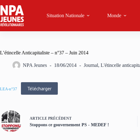
Passer
au
contenu
Situation Nationale
Monde
L’étincelle Anticapitaliste – n°37 – Juin 2014
NPA Jeunes
18/06/2014
Journal
,
L'étincelle anticapita
Télécharger
LEA-n°37
ARTICLE
PRÉCÉDENT
Stoppons ce gouvernement PS - MEDEF !