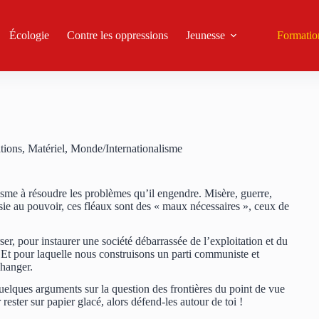
Écologie
Contre les oppressions
Jeunesse
Formatio
tions
,
Matériel
,
Monde/Internationalisme
lisme à résoudre les problèmes qu’il engendre. Misère, guerre,
ie au pouvoir, ces fléaux sont des « maux nécessaires », ceux de
er, pour instaurer une société débarrassée de l’exploitation et du
s. Et pour laquelle nous construisons un parti communiste et
changer.
uelques arguments sur la question des frontières du point de vue
rester sur papier glacé, alors défend-les autour de toi !