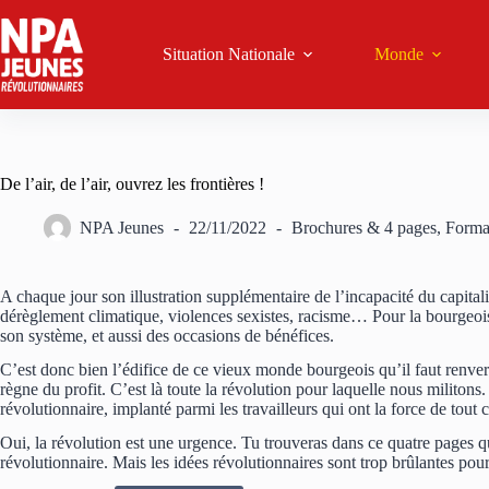
Passer
au
contenu
Situation Nationale
Monde
De l’air, de l’air, ouvrez les frontières !
NPA Jeunes
22/11/2022
Brochures & 4 pages
,
Forma
A chaque jour son illustration supplémentaire de l’incapacité du capita
dérèglement climatique, violences sexistes, racisme… Pour la bourgeois
son système, et aussi des occasions de bénéfices.
C’est donc bien l’édifice de ce vieux monde bourgeois qu’il faut renvers
règne du profit. C’est là toute la révolution pour laquelle nous militon
révolutionnaire, implanté parmi les travailleurs qui ont la force de tout 
Oui, la révolution est une urgence. Tu trouveras dans ce quatre pages q
révolutionnaire. Mais les idées révolutionnaires sont trop brûlantes pour 