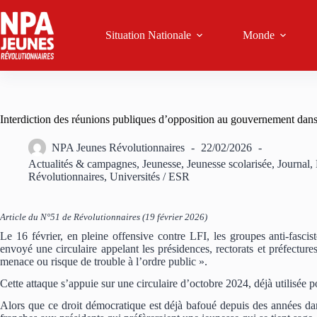
Passer
au
contenu
Situation Nationale
Monde
Interdiction des réunions publiques d’opposition au gouvernement dans 
NPA Jeunes Révolutionnaires
22/02/2026
Actualités & campagnes
,
Jeunesse
,
Jeunesse scolarisée
,
Journal
,
Révolutionnaires
,
Universités / ESR
Article du N°51 de Révolutionnaires (19 février 2026)
Le 16 février, en pleine offensive contre LFI, les groupes anti-fasci
envoyé une circulaire appelant les présidences, rectorats et préfecture
menace ou risque de trouble à l’ordre public ».
Cette attaque s’appuie sur une circulaire d’octobre 2024, déjà utilisée po
Alors que ce droit démocratique est déjà bafoué depuis des années d