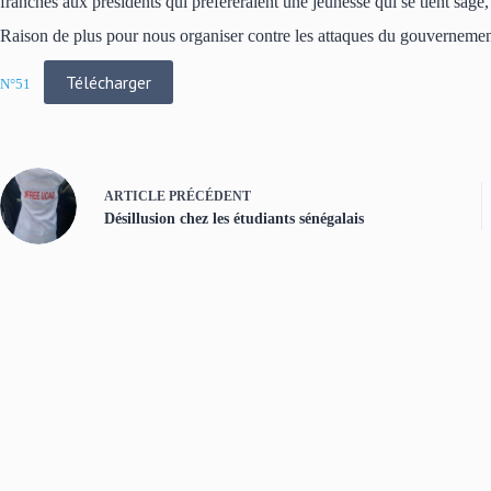
franches aux présidents qui préfèreraient une jeunesse qui se tient sage, 
Raison de plus pour nous organiser contre les attaques du gouvernement,
Télécharger
N°51
ARTICLE
PRÉCÉDENT
Désillusion chez les étudiants sénégalais