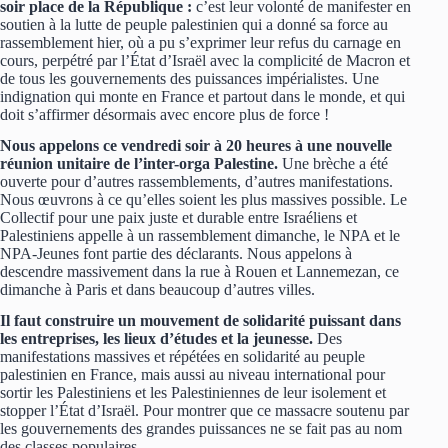
soir place de la République :
c’est leur volonté de manifester en
soutien à la lutte de peuple palestinien qui a donné sa force au
rassemblement hier, où a pu s’exprimer leur refus du carnage en
cours, perpétré par l’État d’Israël avec la complicité de Macron et
de tous les gouvernements des puissances impérialistes. Une
indignation qui monte en France et partout dans le monde, et qui
doit s’affirmer désormais avec encore plus de force !
Nous appelons ce vendredi soir à 20 heures à une nouvelle
réunion unitaire de l’inter-orga Palestine.
Une brèche a été
ouverte pour d’autres rassemblements, d’autres manifestations.
Nous œuvrons à ce qu’elles soient les plus massives possible. Le
Collectif pour une paix juste et durable entre Israéliens et
Palestiniens appelle à un rassemblement dimanche, le NPA et le
NPA-Jeunes font partie des déclarants. Nous appelons à
descendre massivement dans la rue à Rouen et Lannemezan, ce
dimanche à Paris et dans beaucoup d’autres villes.
Il faut construire un mouvement de solidarité puissant dans
les entreprises, les lieux d’études et la jeunesse.
Des
manifestations massives et répétées en solidarité au peuple
palestinien en France, mais aussi au niveau international pour
sortir les Palestiniens et les Palestiniennes de leur isolement et
stopper l’État d’Israël. Pour montrer que ce massacre soutenu par
les gouvernements des grandes puissances ne se fait pas au nom
des classes populaires.