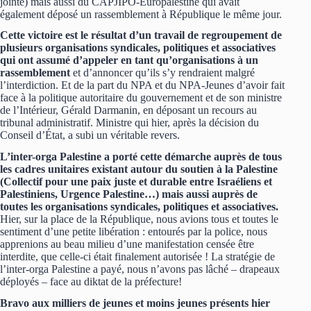
jointe) mais aussi du CAPJIPO-Europalestine qui avait
également déposé un rassemblement à République le même jour.
Cette victoire est le résultat d’un travail de regroupement de
plusieurs organisations syndicales, politiques et associatives
qui ont assumé d’appeler en tant qu’organisations à un
rassemblement
et d’annoncer qu’ils s’y rendraient malgré
l’interdiction. Et de la part du NPA et du NPA-Jeunes d’avoir fait
face à la politique autoritaire du gouvernement et de son ministre
de l’Intérieur, Gérald Darmanin, en déposant un recours au
tribunal administratif. Ministre qui hier, après la décision du
Conseil d’État, a subi un véritable revers.
L’inter-orga Palestine a porté cette démarche auprès de tous
les cadres unitaires existant autour du soutien à la Palestine
(Collectif pour une paix juste et durable entre Israéliens et
Palestiniens, Urgence Palestine…) mais aussi auprès de
toutes les organisations syndicales, politiques et associatives.
Hier, sur la place de la République, nous avions tous et toutes le
sentiment d’une petite libération : entourés par la police, nous
apprenions au beau milieu d’une manifestation censée être
interdite, que celle-ci était finalement autorisée ! La stratégie de
l’inter-orga Palestine a payé, nous n’avons pas lâché – drapeaux
déployés – face au diktat de la préfecture!
Bravo aux milliers de jeunes et moins jeunes présents hier