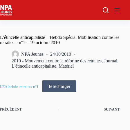
Passer
au
contenu
L’étincelle anticapitaliste – Hebdo Spécial Mobilisation contre les
retraites – n°1 – 19 octobre 2010
NPA Jeunes
24/10/2010
2010 - Mouvement contre la réforme des retraites
,
Journal
,
L'étincelle anticapitaliste
,
Matériel
Télécharger
LEA-hebdo-retraites-n°1
PRÉCÉDENT
SUIVANT