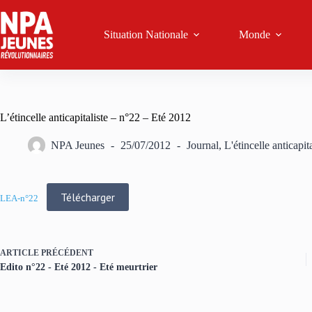
Passer
au
contenu
Situation Nationale
Monde
L’étincelle anticapitaliste – n°22 – Eté 2012
NPA Jeunes
25/07/2012
Journal
,
L'étincelle anticapita
Télécharger
LEA-n°22
ARTICLE
PRÉCÉDENT
Edito n°22 - Eté 2012 - Eté meurtrier