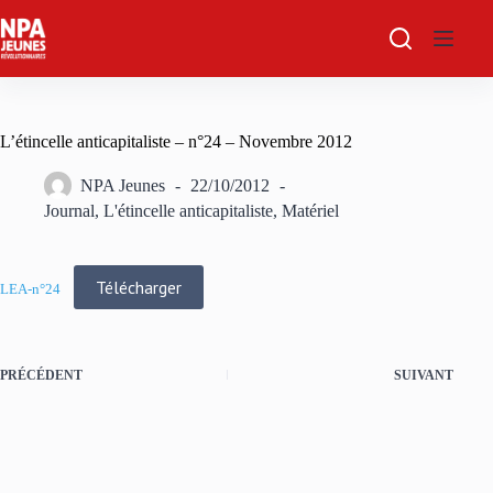
Passer
au
contenu
L’étincelle anticapitaliste – n°24 – Novembre 2012
NPA Jeunes
22/10/2012
Journal
,
L'étincelle anticapitaliste
,
Matériel
Télécharger
LEA-n°24
PRÉCÉDENT
SUIVANT