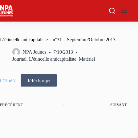
Passer
au
contenu
L’étincelle anticapitaliste – n°31 – Septembre/Octobre 2013
NPA Jeunes
7/10/2013
Journal
,
L'étincelle anticapitaliste
,
Matériel
Télécharger
LEA-n°31
PRÉCÉDENT
SUIVANT