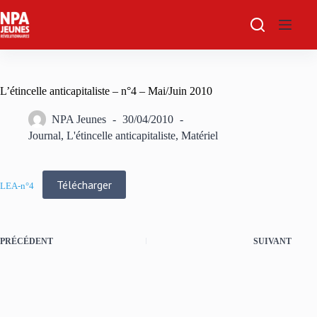
Passer
au
contenu
L’étincelle anticapitaliste – n°4 – Mai/Juin 2010
NPA Jeunes
30/04/2010
Journal
,
L'étincelle anticapitaliste
,
Matériel
Télécharger
LEA-n°4
PRÉCÉDENT
SUIVANT