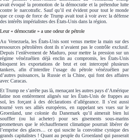
avait évoqué la promotion de la démocratie et la prétendue lutte
contre le narcotrafic. Sauf qu’il est évident pour tout le monde
que ce coup de force de Trump avait tout à voir avec la défense
des intérêts impérialistes des États-Unis dans la région.
Leur « démocratie » a une odeur de pétrole
Au Venezuela, les États-Unis sont venus mettre la main sur des
ressources pétrolières dont ils n’avaient pas le contrôle exclusif.
Depuis l’enlèvement de Maduro, pour mettre la pression sur un
régime vénézuélien déjà enclin au compromis, les États-Unis
bloquent les exportations de brut et ont intercepté plusieurs
tankers, afin d’interdire l’usage du pétrole vénézuélien par
d’autres puissances, la Russie et la Chine, qui font des affaires
avec Caracas.
Et Trump ne s’arrête pas là, menaçant les autres pays d’Amérique
latine non entièrement alignés sur les États-Unis de frappes au
sol, les forçant à des déclarations d’allégeance. Il s’est aussi
tourné vers ses alliés européens, en rappelant ses vues sur le
Groenland, une colonie du Danemark qu’il aimerait bien lui
souffler (ou lui acheter) pour ses gisements sous-marins
prometteurs que le réchauffement climatique pourrait libérer de
l’emprise des glaces… ce qui suscite la convoitise cynique des
grands capitalistes ! Quant au peuple du Groenland qui passerait