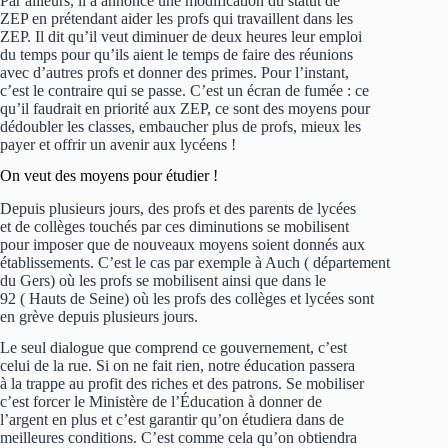
Par ailleurs, il a annoncé une modification du statut de
ZEP en prétendant aider les profs qui travaillent dans les
ZEP. Il dit qu’il veut diminuer de deux heures leur emploi
du temps pour qu’ils aient le temps de faire des réunions
avec d’autres profs et donner des primes. Pour l’instant,
c’est le contraire qui se passe. C’est un écran de fumée : ce
qu’il faudrait en priorité aux ZEP, ce sont des moyens pour
dédoubler les classes, embaucher plus de profs, mieux les
payer et offrir un avenir aux lycéens !
On veut des moyens pour étudier !
Depuis plusieurs jours, des profs et des parents de lycées
et de collèges touchés par ces diminutions se mobilisent
pour imposer que de nouveaux moyens soient donnés aux
établissements. C’est le cas par exemple à Auch ( département
du Gers) où les profs se mobilisent ainsi que dans le
92 ( Hauts de Seine) où les profs des collèges et lycées sont
en grève depuis plusieurs jours.
Le seul dialogue que comprend ce gouvernement, c’est
celui de la rue. Si on ne fait rien, notre éducation passera
à la trappe au profit des riches et des patrons. Se mobiliser
c’est forcer le Ministère de l’Éducation à donner de
l’argent en plus et c’est garantir qu’on étudiera dans de
meilleures conditions. C’est comme cela qu’on obtiendra