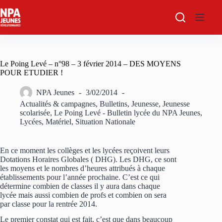
Passer
au
contenu
Le Poing Levé – n°98 – 3 février 2014 – DES MOYENS
POUR ETUDIER !
NPA Jeunes
3/02/2014
Actualités & campagnes
,
Bulletins
,
Jeunesse
,
Jeunesse
scolarisée
,
Le Poing Levé - Bulletin lycée du NPA Jeunes
,
Lycées
,
Matériel
,
Situation Nationale
En ce moment les collèges et les lycées reçoivent leurs
Dotations Horaires Globales ( DHG). Les DHG, ce sont
les moyens et le nombres d’heures attribués à chaque
établissements pour l’année prochaine. C’est ce qui
détermine combien de classes il y aura dans chaque
lycée mais aussi combien de profs et combien on sera
par classe pour la rentrée 2014.
Le premier constat qui est fait, c’est que dans beaucoup