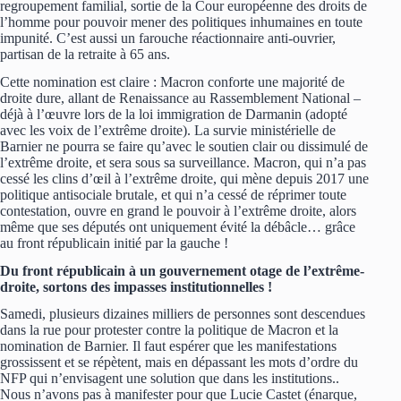
regroupement familial, sortie de la Cour européenne des droits de
l’homme pour pouvoir mener des politiques inhumaines en toute
impunité. C’est aussi un farouche réactionnaire anti-ouvrier,
partisan de la retraite à 65 ans.
Cette nomination est claire : Macron conforte une majorité de
droite dure, allant de Renaissance au Rassemblement National –
déjà à l’œuvre lors de la loi immigration de Darmanin (adopté
avec les voix de l’extrême droite). La survie ministérielle de
Barnier ne pourra se faire qu’avec le soutien clair ou dissimulé de
l’extrême droite, et sera sous sa surveillance. Macron, qui n’a pas
cessé les clins d’œil à l’extrême droite, qui mène depuis 2017 une
politique antisociale brutale, et qui n’a cessé de réprimer toute
contestation, ouvre en grand le pouvoir à l’extrême droite, alors
même que ses députés ont uniquement évité la débâcle… grâce
au front républicain initié par la gauche !
Du front républicain à un gouvernement otage de l’extrême-
droite, sortons des impasses institutionnelles !
Samedi, plusieurs dizaines milliers de personnes sont descendues
dans la rue pour protester contre la politique de Macron et la
nomination de Barnier. Il faut espérer que les manifestations
grossissent et se répètent, mais en dépassant les mots d’ordre du
NFP qui n’envisagent une solution que dans les institutions..
Nous n’avons pas à manifester pour que Lucie Castet (énarque,