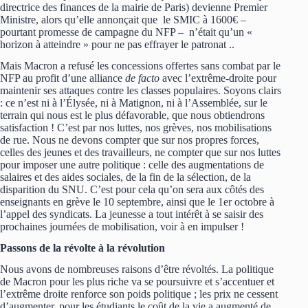
directrice des finances de la mairie de Paris) devienne Premier
Ministre, alors qu’elle annonçait que le SMIC à 1600€ –
pourtant promesse de campagne du NFP – n’était qu’un «
horizon à atteindre » pour ne pas effrayer le patronat ..
Mais Macron a refusé les concessions offertes sans combat par le
NFP au profit d’une alliance
de facto
avec l’extrême-droite pour
maintenir ses attaques contre les classes populaires. Soyons clairs
: ce n’est ni à l’Élysée, ni à Matignon, ni à l’Assemblée, sur le
terrain qui nous est le plus défavorable, que nous obtiendrons
satisfaction ! C’est par nos luttes, nos grèves, nos mobilisations
de rue. Nous ne devons compter que sur nos propres forces,
celles des jeunes et des travailleurs, ne compter que sur nos luttes
pour imposer une autre politique : celle des augmentations de
salaires et des aides sociales, de la fin de la sélection, de la
disparition du SNU. C’est pour cela qu’on sera aux côtés des
enseignants en grève le 10 septembre, ainsi que le 1er octobre à
l’appel des syndicats. La jeunesse a tout intérêt à se saisir des
prochaines journées de mobilisation, voir à en impulser !
Passons de la révolte à la révolution
Nous avons de nombreuses raisons d’être révoltés. La politique
de Macron pour les plus riche va se poursuivre et s’accentuer et
l’extrême droite renforce son poids politique ; les prix ne cessent
d’augmenter, pour les étudiants le coût de la vie a augmenté de