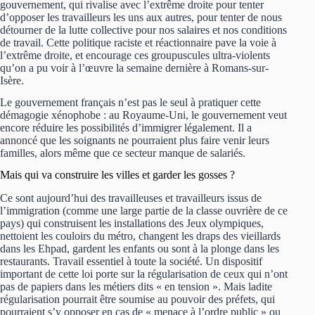
gouvernement, qui rivalise avec l’extrême droite pour tenter
d’opposer les travailleurs les uns aux autres, pour tenter de nous
détourner de la lutte collective pour nos salaires et nos conditions
de travail. Cette politique raciste et réactionnaire pave la voie à
l’extrême droite, et encourage ces groupuscules ultra-violents
qu’on a pu voir à l’œuvre la semaine dernière à Romans-sur-
Isère.
Le gouvernement français n’est pas le seul à pratiquer cette
démagogie xénophobe : au Royaume-Uni, le gouvernement veut
encore réduire les possibilités d’immigrer légalement. Il a
annoncé que les soignants ne pourraient plus faire venir leurs
familles, alors même que ce secteur manque de salariés.
Mais qui va construire les villes et garder les gosses ?
Ce sont aujourd’hui des travailleuses et travailleurs issus de
l’immigration (comme une large partie de la classe ouvrière de ce
pays) qui construisent les installations des Jeux olympiques,
nettoient les couloirs du métro, changent les draps des vieillards
dans les Ehpad, gardent les enfants ou sont à la plonge dans les
restaurants. Travail essentiel à toute la société. Un dispositif
important de cette loi porte sur la régularisation de ceux qui n’ont
pas de papiers dans les métiers dits « en tension ». Mais ladite
régularisation pourrait être soumise au pouvoir des préfets, qui
pourraient s’y opposer en cas de « menace à l’ordre public » ou