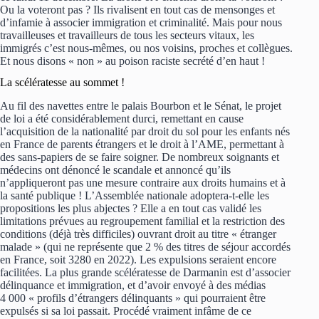
Ou la voteront pas ? Ils rivalisent en tout cas de mensonges et
d’infamie à associer immigration et criminalité. Mais pour nous
travailleuses et travailleurs de tous les secteurs vitaux, les
immigrés c’est nous-mêmes, ou nos voisins, proches et collègues.
Et nous disons « non » au poison raciste secrété d’en haut !
La scélératesse au sommet !
Au fil des navettes entre le palais Bourbon et le Sénat, le projet
de loi a été considérablement durci, remettant en cause
l’acquisition de la nationalité par droit du sol pour les enfants nés
en France de parents étrangers et le droit à l’AME, permettant à
des sans-papiers de se faire soigner. De nombreux soignants et
médecins ont dénoncé le scandale et annoncé qu’ils
n’appliqueront pas une mesure contraire aux droits humains et à
la santé publique ! L’Assemblée nationale adoptera-t-elle les
propositions les plus abjectes ? Elle a en tout cas validé les
limitations prévues au regroupement familial et la restriction des
conditions (déjà très difficiles) ouvrant droit au titre « étranger
malade » (qui ne représente que 2 % des titres de séjour accordés
en France, soit 3280 en 2022). Les expulsions seraient encore
facilitées. La plus grande scélératesse de Darmanin est d’associer
délinquance et immigration, et d’avoir envoyé à des médias
4 000 « profils d’étrangers délinquants » qui pourraient être
expulsés si sa loi passait. Procédé vraiment infâme de ce