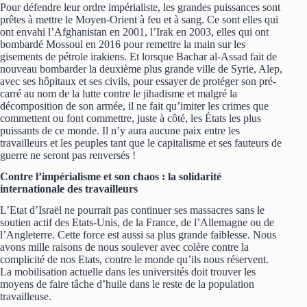
Pour défendre leur ordre impérialiste, les grandes puissances sont
prêtes à mettre le Moyen-Orient à feu et à sang. Ce sont elles qui
ont envahi l’Afghanistan en 2001, l’Irak en 2003, elles qui ont
bombardé Mossoul en 2016 pour remettre la main sur les
gisements de pétrole irakiens. Et lorsque Bachar al-Assad fait de
nouveau bombarder la deuxième plus grande ville de Syrie, Alep,
avec ses hôpitaux et ses civils, pour essayer de protéger son pré-
carré au nom de la lutte contre le jihadisme et malgré la
décomposition de son armée, il ne fait qu’imiter les crimes que
commettent ou font commettre, juste à côté, les États les plus
puissants de ce monde. Il n’y aura aucune paix entre les
travailleurs et les peuples tant que le capitalisme et ses fauteurs de
guerre ne seront pas renversés !
Contre l’impérialisme et son chaos : la solidarité
internationale des travailleurs
L’Etat d’Israël ne pourrait pas continuer ses massacres sans le
soutien actif des Etats-Unis, de la France, de l’Allemagne ou de
l’Angleterre. Cette force est aussi sa plus grande faiblesse. Nous
avons mille raisons de nous soulever avec colère contre la
complicité de nos Etats, contre le monde qu’ils nous réservent.
La mobilisation actuelle dans les universités doit trouver les
moyens de faire tâche d’huile dans le reste de la population
travailleuse.