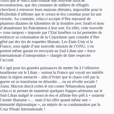
Alors que le Sud-Liban entame une nouvelle difficile
reconstruction, que des centaines de milliers de réfugiés
cherchent à retrouver leurs maisons détruites, impossible pour le
Hezbollah d’affirmer que le cessez-le-feu constitue pour lui une
victoire. Au contraire, celui-ci accepte d’être repoussé de
plusieurs dizaines de kilomètres de la frontière avec Israël et donc
d’abandonner les Palestiniens à leur sort. En effet, cette nouvelle
« zone tampon » imposée par l’Etat Israélien va lui permettre de
renforcer sa colonisation de la Cisjordanie sans craindre d’être
gêné par des tirs de roquettes libanais. Les États-Unis et la
France, sous égide d’une nouvelle mission de l’ONU, s’en
portent même garant en envoyant au Sud-Liban une « force
internationale d’interposition » chargée de faire respecter
l’accord.
Il s’agit pour les grandes puissances de mettre fin à l’offensive
israélienne sur le Liban – surtout la France qui voyait ses intérêts
dans la région menacée – afin d’éviter que le chaos créé par la
guerre ne se transforme en désordre… ou en révolte sociale !
Ainsi, Macron durcit certes le ton contre Nétanyahou quand
celui-ci se permet de maintenir quelques frappes aériennes sur le
Sud-Liban malgré le cessez-le-feu et affirme être prêt à « soutenir
l’armée libanaise »… mais il lui offre quand même une «
immunité diplomatique », au mépris de sa condamnation par la
Cour Pénale Internationale !