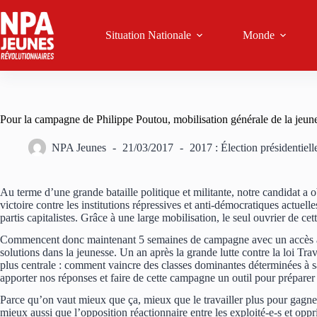
Passer
au
contenu
Situation Nationale
Monde
Pour la campagne de Philippe Poutou, mobilisation générale de la jeuness
NPA Jeunes
21/03/2017
2017 : Élection présidentiell
Au terme d’une grande bataille politique et militante, notre candidat a
victoire contre les institutions répressives et anti-démocratiques actue
partis capitalistes. Grâce à une large mobilisation, le seul ouvrier de c
Commencent donc maintenant 5 semaines de campagne avec un accès acc
solutions dans la jeunesse. Un an après la grande lutte contre la loi Tra
plus centrale : comment vaincre des classes dominantes déterminées à sa
apporter nos réponses et faire de cette campagne un outil pour préparer 
Parce qu’on vaut mieux que ça, mieux que le travailler plus pour gagn
mieux aussi que l’opposition réactionnaire entre les exploité-e-s et oppri