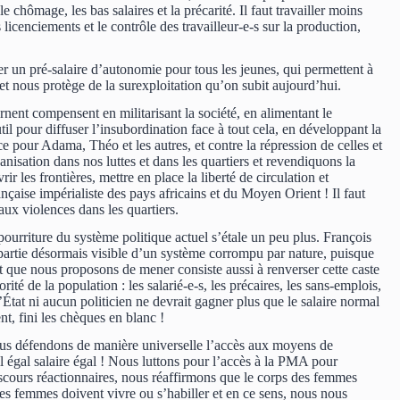
le chômage, les bas salaires et la précarité. Il faut travailler moins
s licenciements et le contrôle des travailleur-e-s sur la production,
er un pré-salaire d’autonomie pour tous les jeunes, qui permettent à
, et nous protège de la surexploitation qu’on subit aujourd’hui.
ernent compensent en militarisant la société, en alimentant le
l pour diffuser l’insubordination face à tout cela, en développant la
ice pour Adama, Théo et les autres, et contre la répression de celles et
nisation dans nos luttes et dans les quartiers et revendiquons la
r les frontières, mettre en place la liberté de circulation et
ançaise impérialiste des pays africains et du Moyen Orient ! Il faut
 aux violences dans les quartiers.
urriture du système politique actuel s’étale un peu plus. François
a partie désormais visible d’un système corrompu par nature, puisque
t que nous proposons de mener consiste aussi à renverser cette caste
té de la population : les salarié-e-s, les précaires, les sans-emplois,
État ni aucun politicien ne devrait gagner plus que le salaire normal
nt, fini les chèques en blanc !
nous défendons de manière universelle l’accès aux moyens de
vail égal salaire égal ! Nous luttons pour l’accès à la PMA pour
discours réactionnaires, nous réaffirmons que le corps des femmes
es femmes doivent vivre ou s’habiller et en ce sens, nous nous