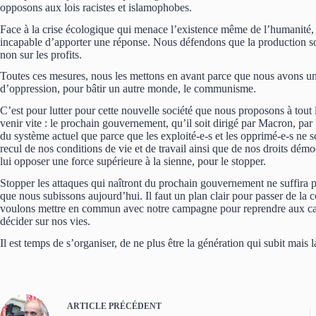
opposons aux lois racistes et islamophobes.
Face à la crise écologique qui menace l’existence même de l’humanité, l
incapable d’apporter une réponse. Nous défendons que la production soit
non sur les profits.
Toutes ces mesures, nous les mettons en avant parce que nous avons un p
d’oppression, pour bâtir un autre monde, le communisme.
C’est pour lutter pour cette nouvelle société que nous proposons à tou
venir vite : le prochain gouvernement, qu’il soit dirigé par Macron, pa
du système actuel que parce que les exploité-e-s et les opprimé-e-s ne s
recul de nos conditions de vie et de travail ainsi que de nos droits d
lui opposer une force supérieure à la sienne, pour le stopper.
Stopper les attaques qui naîtront du prochain gouvernement ne suffira pas
que nous subissons aujourd’hui. Il faut un plan clair pour passer de la c
voulons mettre en commun avec notre campagne pour reprendre aux capi
décider sur nos vies.
Il est temps de s’organiser, de ne plus être la génération qui subit mais 
ARTICLE
PRÉCÉDENT