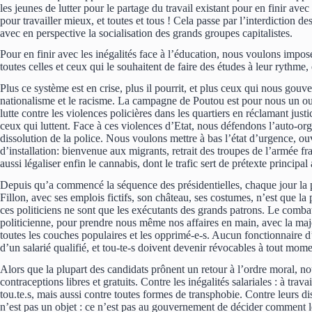
les jeunes de lutter pour le partage du travail existant pour en finir avec 
pour travailler mieux, et toutes et tous ! Cela passe par l’interdiction de
avec en perspective la socialisation des grands groupes capitalistes.
Pour en finir avec les inégalités face à l’éducation, nous voulons impos
toutes celles et ceux qui le souhaitent de faire des études à leur rythme
Plus ce système est en crise, plus il pourrit, et plus ceux qui nous gouv
nationalisme et le racisme. La campagne de Poutou est pour nous un outi
lutte contre les violences policières dans les quartiers en réclamant just
ceux qui luttent. Face à ces violences d’Etat, nous défendons l’auto-orga
dissolution de la police. Nous voulons mettre à bas l’état d’urgence, ouvri
d’installation: bienvenue aux migrants, retrait des troupes de l’armée fr
aussi légaliser enfin le cannabis, dont le trafic sert de prétexte principal
Depuis qu’a commencé la séquence des présidentielles, chaque jour la po
Fillon, avec ses emplois fictifs, son château, ses costumes, n’est que l
ces politiciens ne sont que les exécutants des grands patrons. Le comba
politicienne, pour prendre nous même nos affaires en main, avec la majori
toutes les couches populaires et les opprimé-e-s. Aucun fonctionnaire d’
d’un salarié qualifié, et tou-te-s doivent devenir révocables à tout mome
Alors que la plupart des candidats prônent un retour à l’ordre moral, 
contraceptions libres et gratuits. Contre les inégalités salariales : à tra
tou.te.s, mais aussi contre toutes formes de transphobie. Contre leurs 
n’est pas un objet : ce n’est pas au gouvernement de décider comment l