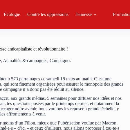
Écologie
Contre les oppressions
Jeunesse
Formatio
e anticapitaliste et révolutionnaire !
e
,
Actualités & campagnes
,
Campagnes
 obtenu 573 parrainages ce samedi 18 mars au matin. C’est une
lles, qui sont finement organisées pour assurer le monopole des grands
ette campagne n’a donc pas été réduit au silence.
ru aux grands médias, 5 semaines pour diffuser nos idées et nos
vail, les questions posées par le printemps dernier, et notamment la
ccager notre avenir, nous voulons les reposer à grande échelle, y
les affrontements à venir.
er moins d’un Fillon, mieux que l’ubérisation voulue par Macron,
mé-e-s « d’ici » et ceux d’ailleurs, nous allons proposer à tou-te-s