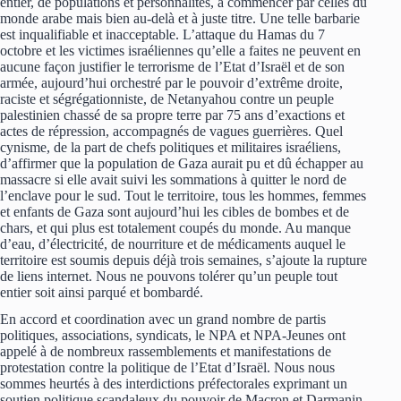
entier, de populations et personnalités, à commencer par celles du
monde arabe mais bien au-delà et à juste titre. Une telle barbarie
est inqualifiable et inacceptable. L’attaque du Hamas du 7
octobre et les victimes israéliennes qu’elle a faites ne peuvent en
aucune façon justifier le terrorisme de l’Etat d’Israël et de son
armée, aujourd’hui orchestré par le pouvoir d’extrême droite,
raciste et ségrégationniste, de Netanyahou contre un peuple
palestinien chassé de sa propre terre par 75 ans d’exactions et
actes de répression, accompagnés de vagues guerrières. Quel
cynisme, de la part de chefs politiques et militaires israéliens,
d’affirmer que la population de Gaza aurait pu et dû échapper au
massacre si elle avait suivi les sommations à quitter le nord de
l’enclave pour le sud. Tout le territoire, tous les hommes, femmes
et enfants de Gaza sont aujourd’hui les cibles de bombes et de
chars, et qui plus est totalement coupés du monde. Au manque
d’eau, d’électricité, de nourriture et de médicaments auquel le
territoire est soumis depuis déjà trois semaines, s’ajoute la rupture
de liens internet. Nous ne pouvons tolérer qu’un peuple tout
entier soit ainsi parqué et bombardé.
En accord et coordination avec un grand nombre de partis
politiques, associations, syndicats, le NPA et NPA-Jeunes ont
appelé à de nombreux rassemblements et manifestations de
protestation contre la politique de l’Etat d’Israël. Nous nous
sommes heurtés à des interdictions préfectorales exprimant un
soutien politique scandaleux du pouvoir de Macron et Darmanin