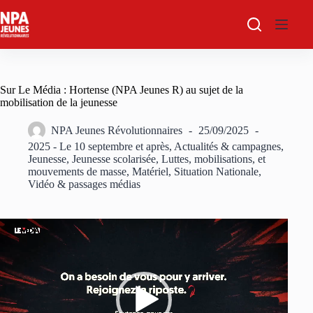
Passer
au
contenu
Sur Le Média : Hortense (NPA Jeunes R) au sujet de la
mobilisation de la jeunesse
NPA Jeunes Révolutionnaires
25/09/2025
2025 - Le 10 septembre et après
,
Actualités & campagnes
,
Jeunesse
,
Jeunesse scolarisée
,
Luttes, mobilisations, et
mouvements de masse
,
Matériel
,
Situation Nationale
,
Vidéo & passages médias
Lecteur
vidéo