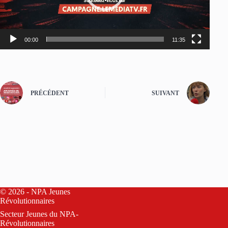
00:00
11:35
PRÉCÉDENT
SUIVANT
© 2026 - NPA Jeunes
Révolutionnaires
Secteur Jeunes du
NPA-
Révolutionnaires