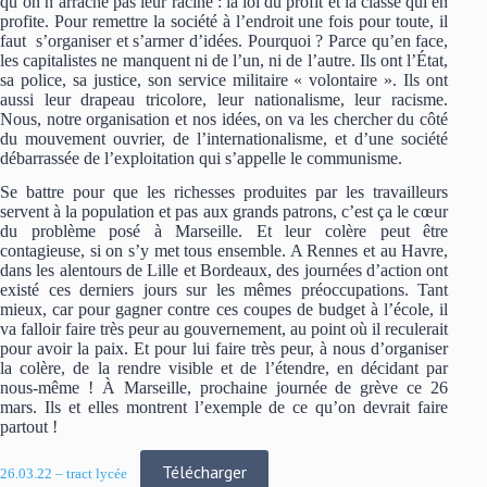
qu’on n’arrache pas leur racine : la loi du profit et la classe qui en
profite. Pour remettre la société à l’endroit une fois pour toute, il
faut s’organiser et s’armer d’idées. Pourquoi ? Parce qu’en face,
les capitalistes ne manquent ni de l’un, ni de l’autre. Ils ont l’État,
sa police, sa justice, son service militaire « volontaire ». Ils ont
aussi leur drapeau tricolore, leur nationalisme, leur racisme.
Nous, notre organisation et nos idées, on va les chercher du côté
du mouvement ouvrier, de l’internationalisme, et d’une société
débarrassée de l’exploitation qui s’appelle le communisme.
Se battre pour que les richesses produites par les travailleurs
servent à la population et pas aux grands patrons, c’est ça le cœur
du problème posé à Marseille. Et leur colère peut être
contagieuse, si on s’y met tous ensemble. A Rennes et au Havre,
dans les alentours de Lille et Bordeaux, des journées d’action ont
existé ces derniers jours sur les mêmes préoccupations. Tant
mieux, car pour gagner contre ces coupes de budget à l’école, il
va falloir faire très peur au gouvernement, au point où il reculerait
pour avoir la paix. Et pour lui faire très peur, à nous d’organiser
la colère, de la rendre visible et de l’étendre, en décidant par
nous-même ! À Marseille, prochaine journée de grève ce 26
mars. Ils et elles montrent l’exemple de ce qu’on devrait faire
partout !
Télécharger
26.03.22 – tract lycée