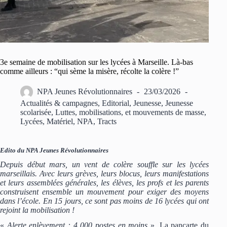
3e semaine de mobilisation sur les lycées à Marseille. Là-bas
comme ailleurs : “qui sème la misère, récolte la colère !”
NPA Jeunes Révolutionnaires
23/03/2026
Actualités & campagnes
,
Editorial
,
Jeunesse
,
Jeunesse
scolarisée
,
Luttes, mobilisations, et mouvements de masse
,
Lycées
,
Matériel
,
NPA
,
Tracts
Edito du NPA Jeunes Révolutionnaires
Depuis début mars, un vent de colère souffle sur les lycées
marseillais. Avec leurs grèves, leurs blocus, leurs manifestations
et leurs assemblées générales, les élèves, les profs et les parents
construisent ensemble un mouvement pour exiger des moyens
dans l’école. En 15 jours, ce sont pas moins de 16 lycées qui ont
rejoint la mobilisation !
«
Alerte enlèvement : 4 000 postes en moins
». La pancarte du