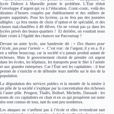
lycée Diderot à Marseille pointe le problème. L’État réduit
l’enveloppe d’argent qui va à l’éducation. Couic-couic, voilà des
dizaines d’heures coupées par établissement et des milliers de
postes supprimés. Pour les lycéens, ça ne fera pas des journées
allégées : ça fera moins de choix d’option et de spécialité, et des
classes mal-chauffées à 40 élèves. On ne verrait pas ça dans les
lycées privés des beaux-quartiers ! Et derrière, on voudrait nous
faire croire à l’égalité des chances sur Parcoursup ?
Devant un autre lycée, une banderole dit : «
Des thunes pour
l’école, pas pour l’armée
». C’est vrai : de l’argent, il y en a. Il y
en a même beaucoup, car la société n’a jamais produit autant de
richesses. Mais le gouvernement choisit de prendre cet argent
dans les écoles, les hôpitaux, les transports pour le filer à l’armée
et aux grandes entreprises. Car l’État sert les capitalistes : il leur
permet de s’enrichir et de défendre leurs intérêts sur le dos de la
population.
La dégradation des services publics et la montée de la misère à
un pôle de la société s’explique par la concentration des richesses
à l’autre pôle. Peugeot, Thalès, Bolloré, Michelin, Dassault : les
noms de ces capitalistes en chair et en os qui prospèrent sur notre
dos sont connus de tous, tant ils sont peu nombreux.
Les attaques ne s’arrêtent pas à l’école et elles reviendront tant