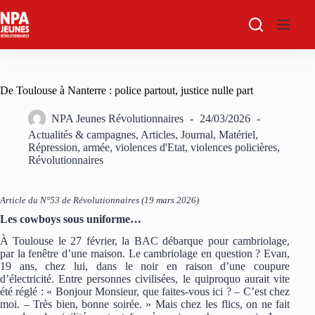
Passer
au
contenu
De Toulouse à Nanterre : police partout, justice nulle part
NPA Jeunes Révolutionnaires
24/03/2026
Actualités & campagnes
,
Articles
,
Journal
,
Matériel
,
Répression, armée, violences d'Etat, violences policières
,
Révolutionnaires
Article du N°53 de Révolutionnaires (19 mars 2026)
Les cowboys sous uniforme…
À Toulouse le 27 février, la BAC débarque pour cambriolage,
par la fenêtre d’une maison. Le cambriolage en question ? Evan,
19 ans, chez lui, dans le noir en raison d’une coupure
d’électricité. Entre personnes civilisées, le quiproquo aurait vite
été réglé : « Bonjour Monsieur, que faites-vous ici ? – C’est chez
moi. – Très bien, bonne soirée. » Mais chez les flics, on ne fait