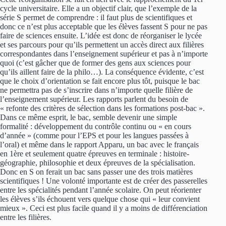
cycle universitaire. Elle a un objectif clair, que l’exemple de la
série S permet de comprendre : il faut plus de scientifiques et
donc ce n’est plus acceptable que les élèves fassent S pour ne pas
faire de sciences ensuite. L’idée est donc de réorganiser le lycée
et ses parcours pour qu’ils permettent un accès direct aux filières
correspondantes dans l’enseignement supérieur et pas à n’importe
quoi (c’est gâcher que de former des gens aux sciences pour
qu’ils aillent faire de la philo…). La conséquence évidente, c’est
que le choix d’orientation se fait encore plus tôt, puisque le bac
ne permettra pas de s’inscrire dans n’importe quelle filière de
l’enseignement supérieur. Les rapports parlent du besoin de
« refonte des critères de sélection dans les formations post-bac ».
Dans ce même esprit, le bac, semble devenir une simple
formalité : développement du contrôle continu ou « en cours
d’année » (comme pour l’EPS et pour les langues passées à
l’oral) et même dans le rapport Apparu, un bac avec le français
en 1ère et seulement quatre épreuves en terminale : histoire-
géographie, philosophie et deux épreuves de la spécialisation.
Donc en S on ferait un bac sans passer une des trois matières
scientifiques ! Une volonté importante est de créer des passerelles
entre les spécialités pendant l’année scolaire. On peut réorienter
les élèves s’ils échouent vers quelque chose qui « leur convient
mieux ». Ceci est plus facile quand il y a moins de différenciation
entre les filières.