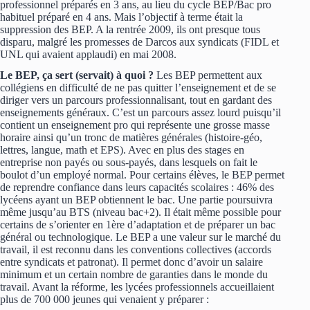
professionnel préparés en 3 ans, au lieu du cycle BEP/Bac pro
habituel préparé en 4 ans. Mais l’objectif à terme était la
suppression des BEP. A la rentrée 2009, ils ont presque tous
disparu, malgré les promesses de Darcos aux syndicats (FIDL et
UNL qui avaient applaudi) en mai 2008.
Le BEP, ça sert (servait) à quoi ?
Les BEP permettent aux
collégiens en difficulté de ne pas quitter l’enseignement et de se
diriger vers un parcours professionnalisant, tout en gardant des
enseignements généraux. C’est un parcours assez lourd puisqu’il
contient un enseignement pro qui représente une grosse masse
horaire ainsi qu’un tronc de matières générales (histoire-géo,
lettres, langue, math et EPS). Avec en plus des stages en
entreprise non payés ou sous-payés, dans lesquels on fait le
boulot d’un employé normal. Pour certains élèves, le BEP permet
de reprendre confiance dans leurs capacités scolaires : 46% des
lycéens ayant un BEP obtiennent le bac. Une partie poursuivra
même jusqu’au BTS (niveau bac+2). Il était même possible pour
certains de s’orienter en 1ère d’adaptation et de préparer un bac
général ou technologique. Le BEP a une valeur sur le marché du
travail, il est reconnu dans les conventions collectives (accords
entre syndicats et patronat). Il permet donc d’avoir un salaire
minimum et un certain nombre de garanties dans le monde du
travail. Avant la réforme, les lycées professionnels accueillaient
plus de 700 000 jeunes qui venaient y préparer :