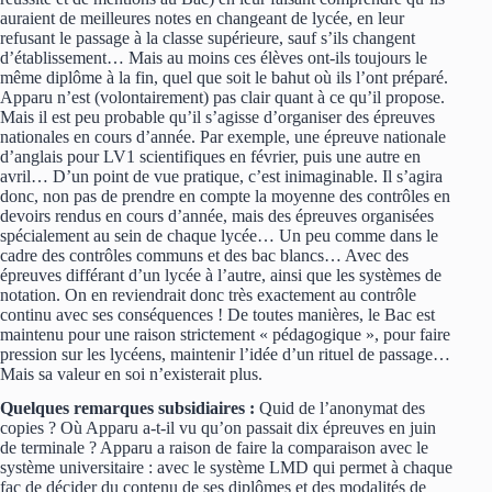
auraient de meilleures notes en changeant de lycée, en leur
refusant le passage à la classe supérieure, sauf s’ils changent
d’établissement… Mais au moins ces élèves ont-ils toujours le
même diplôme à la fin, quel que soit le bahut où ils l’ont préparé.
Apparu n’est (volontairement) pas clair quant à ce qu’il propose.
Mais il est peu probable qu’il s’agisse d’organiser des épreuves
nationales en cours d’année. Par exemple, une épreuve nationale
d’anglais pour LV1 scientifiques en février, puis une autre en
avril… D’un point de vue pratique, c’est inimaginable. Il s’agira
donc, non pas de prendre en compte la moyenne des contrôles en
devoirs rendus en cours d’année, mais des épreuves organisées
spécialement au sein de chaque lycée… Un peu comme dans le
cadre des contrôles communs et des bac blancs… Avec des
épreuves différant d’un lycée à l’autre, ainsi que les systèmes de
notation. On en reviendrait donc très exactement au contrôle
continu avec ses conséquences ! De toutes manières, le Bac est
maintenu pour une raison strictement « pédagogique », pour faire
pression sur les lycéens, maintenir l’idée d’un rituel de passage…
Mais sa valeur en soi n’existerait plus.
Quelques remarques subsidiaires :
Quid de l’anonymat des
copies ? Où Apparu a-t-il vu qu’on passait dix épreuves en juin
de terminale ? Apparu a raison de faire la comparaison avec le
système universitaire : avec le système LMD qui permet à chaque
fac de décider du contenu de ses diplômes et des modalités de