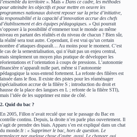
l’ensemble du territoire ».
Mais
« Dans ce cadre, les méthodes
pour atteindre les objectifs et pour mettre en oeuvre les
programmes nationaux doivent reposer sur la prise d’initiative,
la responsabilité et la capacité d’innovation accrue des chefs
d’établissement et des équipes pédagogiques. »
Qui pourrait
s’opposer à la possibilité d’emmener tout le monde au même
niveau en partant des réalités et du niveau de chacun ? Bien sûr,
la réalité sera tout autre. Cependant, il est vrai qu’un certain
nombre d’attaques disparaît… Au moins pour le moment. C’est
le cas de la semestrialisation, qui n’était pas un enjeu central,
mais simplement un moyen plus pratique de développer les
réorientations et l’orientation à coups de pressions. L’autonomie
financière n’apparaît nulle part, même si l’autonomie
pédagogique la sous-entend fortement. La refonte des filières est
laissée dans le flou. Il existe des pistes pour les réaménager
(spécialisation accrue de la filière S ; introduction du droit et
hausse de la place des langues en L ; refonte de la filière STI),
mais l’idée de les supprimer est mise de côté.
2. Quid du bac ?
En 2005, Fillon n’avait reculé que sur le passage du Bac en
contrôle continu. Depuis, la droite n’en parle plus ouvertement. Il
s’agit de prendre des biais. Apparu s’en est expliqué dans un chat
du monde.fr :
« Supprimer le bac, hors de question. Le
remplacer par quelque chose d’autre, aussi. Le changer, oui.