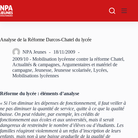
Passer
au
contenu
Analyse de la Réforme Darcos-Chatel du lycée
NPA Jeunes
18/11/2009
2009/10 - Mobilisation lycéenne contre la réforme Chatel
,
Actualités & campagnes
,
Argumentaires et matériel de
campagne
,
Jeunesse
,
Jeunesse scolarisée
,
Lycées
,
Mobilisations lycéennes
Réforme du lycée : éléments d’analyse
« Si l’on diminue les dépenses de fonctionnement, il faut veiller à
ne pas diminuer la quantité de service, quitte à ce que la qualité
baisse. On peut réduire, par exemple, les crédits de
fonctionnement aux écoles et aux universités, mais il serait
dangereux de restreindre le nombre d’élèves ou d’étudiants. Les
familles réagiront violemment à un refus d’inscription de leurs
enfants, mais non à une baisse graduelle de la qualité de