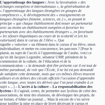
L’apprentissage des langues :
Avec la favorisation
« des
échanges européens et internationaux », la généralisation de
« l’apprentissage des langues étrangères en groupes de
compétences », le développement des « enseignements en
langues étrangères (histoire, sciences, etc.) », en posant le
principe « que chaque établissement doit nouer un partenariat
avec au moins un établissement européen et favoriser les
partenariats avec des établissements étrangers », en favorisant
« les séjours linguistiques au cours de la scolarité et [en les
valorisant] dans le cursus de l’élève ».
Que
signifie
« valoriser »
un élément dans le cursus d’un élève, sinon
individualiser, et mettre en concurrence, les parcours ? [Pour le
plaisir, au sujet de l’accès à l’apprentissage de l’arabe, voici ce
qu’en dit Jacques Legendre, sénateur UMP, président de la
commission de la culture, de l’éducation et de la
communication :
« la demande doit être présente car il est tout de
même paradoxal, de voir que l’École, il ne lui est pas demandé
de satisfaire cette demande, mais que ces mêmes élèves trouvent
ailleurs et en dehors des circuits officiels l’occasion d’apprendre
cette langue, avec toutes les dérives que l’on peut craindre à ce
sujet »
…]
– L’accès à la culture
– La responsabilisation des
lycéens :
Il s’agirait, certes, de permettre aux lycéens de créer des
associations, de tenir des réunions, de développer des projets, de
se former, d’éditer un journal… Mais là encore de s’en servir
pour justifier la mise en place de livret décrivant le cursus et