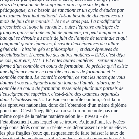
Hors de question de le supprimer parce que sur le plan
pédagogique, on a besoin de sanctionner un cycle d’études par
un examen terminal national. A-t-on besoin de dix épreuves au
mois de juin de terminale ? Je ne le crois pas. La modification
préconisée est donc la suivante : outre l’épreuve anticipée de
français qui se déroule en fin de première, on peut imaginer un
bac qui se déroule au mois de juin de l’année de terminale et qui
comprend quatre épreuves, à savoir deux épreuves de culture
générale – histoire-géo et philosophie –, et deux épreuves de
spécialisation. L’ensemble des autres matières – EPS, c’est déjà
le cas pour eux, LV1, LV2 et les autres matières – seraient sous
forme d’un contrôle en cours de formation. Je précise qu’il existe
une différence entre ce contrôle en cours de formation et le
contrôle continu. Le contrôle continu, ce sont les notes que vous
donnent vos enseignants tout au long de l’année, alors que le
contrôle en cours de formation ressemble plutôt aux partiels de
l’enseignement supérieur, c’est-à-dire des examens organisés
dans l’établissement. »
Le Bac en contrôle continu, c’est la fin
des épreuves nationales, donc de l’obtention d’un même diplôme
pour tous. C’est l’inégalité, car on sait qu’on ne note pas une
même copie de la même manière selon le « niveau » de
l’établissement dans lequel on se trouve. Aujourd’hui, les lycées
déjà considérés comme « d’élite » se débarrassent de leurs élèves
les plus fragiles (ceux qui risqueraient de faire baisser le taux de
réussite et de mentions au Bac) en leur faisant comprendre qu’ils