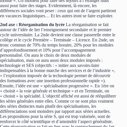
monde ». Un moment pour faire des séjours à l’étranger mais
aussi pour faire des stages. Evidemment, là encore, les
différences sociales vont peser : ceux qui ont de l’argent partiront
en vacances linguistiques… Et les autres iront se faire exploiter.
2nd axe : Réorganisation du lycée
La réorganisation se fait
autour de l’idée de lier l’enseignement secondaire et le premier
cycle universitaire. La 2nde devient une classe passerelle entre le
collège et le cycle Première – Terminale – Licence. En 2nde, un
tronc commun de 70% du temps horaire, 20% pour les modules
d’approfondissement et 10% pour l’accompagnement
personnalisé. On aura le choix de deux modules de
spécialisation, mais on aura aussi deux modules imposés :
technologie et SES (objectifs : « initier aux savoirs-faire
indispensables à la bonne marche des services et de l’industrie »,
« l’exploration imposée de la technologie permet de découvrir
des formations avec une insertion professionnelle rapide »).
Ensuite, l’idée est une « spécialisation progressive ». En 1ère on
« choisit » la voie générale et technique » et en Terminale, on
« choisit » la spécialité. L’objectif affiché est aussi de rééquilibrer
les séries générales entre elles. Comme ce ne sont plus vraiment
des séries distinctes mais plutôt des spécialisations, les
différenciations sont moindres par rapport aux séries actuelles.
Les propositions pour la série S, qui est trop valorisée, sont de
renforcer le côté scientifique et d’amoindrir l’aspect généraliste.
Cette réorganisation se fait en lien avec le rapprochement du 1er