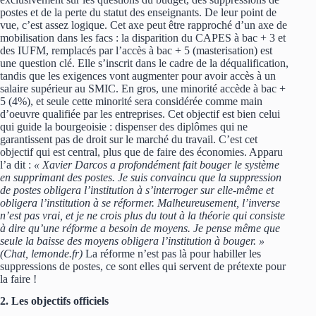
postes et de la perte du statut des enseignants. De leur point de
vue, c’est assez logique. Cet axe peut être rapproché d’un axe de
mobilisation dans les facs : la disparition du CAPES à bac + 3 et
des IUFM, remplacés par l’accès à bac + 5 (masterisation) est
une question clé. Elle s’inscrit dans le cadre de la déqualification,
tandis que les exigences vont augmenter pour avoir accès à un
salaire supérieur au SMIC. En gros, une minorité accède à bac +
5 (4%), et seule cette minorité sera considérée comme main
d’oeuvre qualifiée par les entreprises. Cet objectif est bien celui
qui guide la bourgeoisie : dispenser des diplômes qui ne
garantissent pas de droit sur le marché du travail. C’est cet
objectif qui est central, plus que de faire des économies. Apparu
l’a dit :
« Xavier Darcos a profondément fait bouger le système
en supprimant des postes. Je suis convaincu que la suppression
de postes obligera l’institution à s’interroger sur elle-même et
obligera l’institution à se réformer. Malheureusement, l’inverse
n’est pas vrai, et je ne crois plus du tout à la théorie qui consiste
à dire qu’une réforme a besoin de moyens. Je pense même que
seule la baisse des moyens obligera l’institution à bouger. »
(Chat, lemonde.fr)
La réforme n’est pas là pour habiller les
suppressions de postes, ce sont elles qui servent de prétexte pour
la faire !
2. Les objectifs officiels