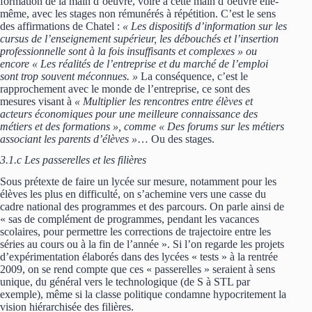
formation de la main d’oeuvre, voire à cette main d’oeuvre elle-
même, avec les stages non rémunérés à répétition. C’est le sens
des affirmations de Chatel :
« Les dispositifs d’information sur les
cursus de l’enseignement supérieur, les débouchés et l’insertion
professionnelle sont à la fois insuffisants et complexes » ou
encore « Les réalités de l’entreprise et du marché de l’emploi
sont trop souvent méconnues. »
La conséquence, c’est le
rapprochement avec le monde de l’entreprise, ce sont des
mesures visant à
« Multiplier les rencontres entre élèves et
acteurs économiques pour une meilleure connaissance des
métiers et des formations », comme « Des forums sur les métiers
associant les parents d’élèves »
… Ou des stages.
3.1.c Les passerelles et les filières
Sous prétexte de faire un lycée sur mesure, notamment pour les
élèves les plus en difficulté, on s’achemine vers une casse du
cadre national des programmes et des parcours. On parle ainsi de
« sas de complément de programmes, pendant les vacances
scolaires, pour permettre les corrections de trajectoire entre les
séries au cours ou à la fin de l’année ». Si l’on regarde les projets
d’expérimentation élaborés dans des lycées « tests » à la rentrée
2009, on se rend compte que ces « passerelles » seraient à sens
unique, du général vers le technologique (de S à STL par
exemple), même si la classe politique condamne hypocritement la
vision hiérarchisée des filières.