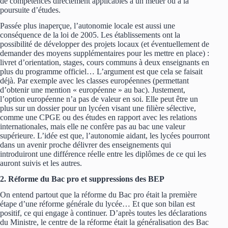
de compétences directement applicables à un métier ou à la
poursuite d’études.
Passée plus inaperçue, l’autonomie locale est aussi une
conséquence de la loi de 2005. Les établissements ont la
possibilité de développer des projets locaux (et éventuellement de
demander des moyens supplémentaires pour les mettre en place) :
livret d’orientation, stages, cours communs à deux enseignants en
plus du programme officiel… L’argument est que cela se faisait
déjà. Par exemple avec les classes européennes (permettant
d’obtenir une mention « européenne » au bac). Justement,
l’option européenne n’a pas de valeur en soi. Elle peut être un
plus sur un dossier pour un lycéen visant une filière sélective,
comme une CPGE ou des études en rapport avec les relations
internationales, mais elle ne confère pas au bac une valeur
supérieure. L’idée est que, l’autonomie aidant, les lycées pourront
dans un avenir proche délivrer des enseignements qui
introduiront une différence réelle entre les diplômes de ce qui les
auront suivis et les autres.
2. Réforme du Bac pro et suppressions des BEP
On entend partout que la réforme du Bac pro était la première
étape d’une réforme générale du lycée… Et que son bilan est
positif, ce qui engage à continuer. D’après toutes les déclarations
du Ministre, le centre de la réforme était la généralisation des Bac