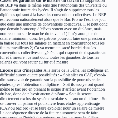
Casser les garanties sur le marché du travail
La suppression
du BEP va dans le même sens que l’autonomie des université ou
l’autonomie future des lycées. Il s’agit de supprimer tous les
diplômes qui sont à la base des conventions collectives. Le BEP
est reconnu nationalement alors que le Bac Pro ne l’est à ce jour
que dans une minorité de conventions collectives. Il se peut donc
que demain beaucoup d’élèves sortent avec un diplôme, mais
non reconnu sur le marché du travail : 1) Il n’y aura plus de
salaire minimum, donc les patrons pourront faire une pression à
la baisse sur tous les salaires en mettant en concurrence tous les
futurs travailleurs 2) Ca va mettre un sacré bordel dans les
conventions collectives en général, qui risquent de disparaître au
fur et à mesure ; ce sont donc toutes les garanties de tous les
salariés qui vont sauter au fur et à mesure
Encore plus d’inégalités
A la sortie de la 3ème, les collégiens en
difficulté auront quatre possibilités : – Soit aller en CAP, c’est-à-
dire sans avoir de garantie sur la possibilité de poursuivre des
études après l’obtention du diplôme – Soit ils essayeront quand
même le bac pro en prenant le risque d’arrêter avant l’obtention
du bac, donc de n’avoir aucun diplôme – Soit ils seront
directement exclus du système scolaire sans aucun diplôme – Soit
se trouver un patron et poursuivre leurs études apprentissage
(CAP ou bac pro) et se faire exploiter pour un salaire de misère
La conséquence directe de la future autonomie sera de faire
correspondre l’intérêt des entreprises locales avec les filières