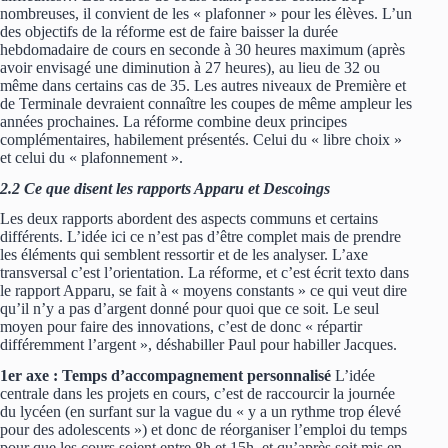
nombreuses, il convient de les « plafonner » pour les élèves. L’un
des objectifs de la réforme est de faire baisser la durée
hebdomadaire de cours en seconde à 30 heures maximum (après
avoir envisagé une diminution à 27 heures), au lieu de 32 ou
même dans certains cas de 35. Les autres niveaux de Première et
de Terminale devraient connaître les coupes de même ampleur les
années prochaines. La réforme combine deux principes
complémentaires, habilement présentés. Celui du « libre choix »
et celui du « plafonnement ».
2.2 Ce que disent les rapports Apparu et Descoings
Les deux rapports abordent des aspects communs et certains
différents. L’idée ici ce n’est pas d’être complet mais de prendre
les éléments qui semblent ressortir et de les analyser. L’axe
transversal c’est l’orientation. La réforme, et c’est écrit texto dans
le rapport Apparu, se fait à « moyens constants » ce qui veut dire
qu’il n’y a pas d’argent donné pour quoi que ce soit. Le seul
moyen pour faire des innovations, c’est de donc « répartir
différemment l’argent », déshabiller Paul pour habiller Jacques.
1er axe : Temps d’accompagnement personnalisé
L’idée
centrale dans les projets en cours, c’est de raccourcir la journée
du lycéen (en surfant sur la vague du « y a un rythme trop élevé
pour des adolescents ») et donc de réorganiser l’emploi du temps
pour que les cours soient entre 8h et 15h, et qu’après soit mis en