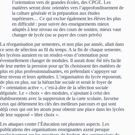
l’orientation vers de grandes écoles, des CPGE. Les
matières seront donc orientées vers l’approfondissement de
la culture générale et la préparation aux études
supérieures… Ce qui exclue également les élèves les plus
en difficulté : pour suivre des enseignements mieux
adaptés à leur niveau ou des cours de soutien, mieux vaut
changer de lycée (ou se payer des cours privés)
La réorganisation par semestres, et non plus par année, allait dans
ce sens de sélection au fil du temps. A la fin de chaque semestre,
les lycéens auraient eu un rendez-vous d’orientation pour
éventuellement changer de modules. Il aurait donc été très facile
de leur mettre la pression pour qu’ils choisissent des matières de
plus en plus professionnalisantes, en prétendant s’appuyer sur
leur niveau et leurs aptitudes. L’organisation du lycée reposerait,
de plus en plus, sur la hiérarchie sociale et serait le foyer de
l’« orientation active », c’est-à-dire de la sélection sociale
déguisée. Le « choix » des modules, s’ajoutant à celui des
établissements avec la suppression de la carte scolaire, favorise
ceux qui détiennent les clés des meilleurs parcours et qui sont
déjà ceux qui ont les atouts pour obtenir une place dans les lycées
de leur supposé « libre choix ».
Les attaques contre l’Éducation ont plusieurs aspects. Les
publications des organisations enseignantes axent presque
exclusivement sur les questions du budget, des suppressions de