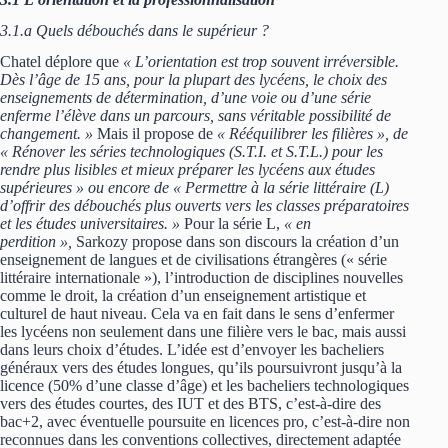
3.1.a Quels débouchés dans le supérieur ?
Chatel déplore que
« L’orientation est trop souvent irréversible.
Dès l’âge de 15 ans, pour la plupart des lycéens, le choix des
enseignements de détermination, d’une voie ou d’une série
enferme l’élève dans un parcours, sans véritable possibilité de
changement. »
Mais il propose de
« Rééquilibrer les filières », de
« Rénover les séries technologiques (S.T.I. et S.T.L.) pour les
rendre plus lisibles et mieux préparer les lycéens aux études
supérieures » ou encore de « Permettre à la série littéraire (L)
d’offrir des débouchés plus ouverts vers les classes préparatoires
et les études universitaires. »
Pour la série L,
« en
perdition »,
Sarkozy propose dans son discours la création d’un
enseignement de langues et de civilisations étrangères (« série
littéraire internationale »), l’introduction de disciplines nouvelles
comme le droit, la création d’un enseignement artistique et
culturel de haut niveau. Cela va en fait dans le sens d’enfermer
les lycéens non seulement dans une filière vers le bac, mais aussi
dans leurs choix d’études. L’idée est d’envoyer les bacheliers
généraux vers des études longues, qu’ils poursuivront jusqu’à la
licence (50% d’une classe d’âge) et les bacheliers technologiques
vers des études courtes, des IUT et des BTS, c’est-à-dire des
bac+2, avec éventuelle poursuite en licences pro, c’est-à-dire non
reconnues dans les conventions collectives, directement adaptée