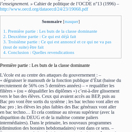
l’enseignement. »
Cahier de politique de l’OCDE n°13 (1996) –
http://www.oecd.org/dataoecd/24/23/19068.pdf
Sommaire
[
masquer
]
1.
Première partie : Les buts de la classe dominante
2.
Deuxième partie : Ce qui est déjà fait
3.
Troisième partie : Ce qui est annoncé et ce qui ne va pas
(tout de suite) être fait
4.
Conclusion : Quelles revendications
Première partie : Les buts de la classe dominante
L’école est au centre des attaques du gouvernement : –
« dégraisser le mamouth de la fonction publique d’État (baisse du
recrutement de 56% ces 5 dernières années) – « requalifier les
filières » (ou « déqualifier les diplômes ») c’est-à-dire glissement
vers le bas des élèves. Ceux qui avaient accès au BEP, puis au
Bac pro vont être sortis du système ; les bac techno vont aller en
bac pro ; les élèves les plus faibles des Bac généraux vont aller
en bac techno… Et cela continue au niveau supérieur (avec la
disparition du DEUG et de la maîtrise comme paliers
intermédiaires). Dans le primaire, les nouveaux programmes
(diminution des horaires hebdomadaires) vont dans ce sens. –