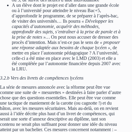
A un élève dont le projet est d’aller dans une grande école
ou à l’université pour atteindre le niveau Bac+5,
d’approfondir le programme, de se préparer à l’après-bac,
de visiter des universités… Ils pourra
« Développer les
capacités d’autonomie, acquérir des méthodes,
approfondir des sujets, s’entraîner à la prise de parole et à
la prise de notes »…
On peut nous accuser de dresser des
procès d’intention. Mais n’est-ce pas le sens de
« proposer
une réponse adaptée aux besoins de chaque lycéen »,
de
mettre en place l’autonomie pédagogique ? A l’université,
celle-ci a été mise en place avec le LMD (2003) et elle a
été complétée par l’autonomie financière depuis 2007 avec
la LRU.
3.2.b Vers des livrets de compétences lycéens
La série de mesures annoncée avec la réforme peut être vue
comme une suite de « mesurettes » destinées à faire parler d’autre
chose que des questions essentielles. Elle peut être vue comme
une tactique de maniement de la carotte (ou cagnotte !) et du
bâton, avec les mesures sécuritaires. Mais au-delà, on en revient
aussi à l’idée décrite plus haut d’un livret de compétences, qui
serait une sorte d’annexe descriptive au diplôme, tant son
contenu ne serait plus suffisant pour donner une idée du niveau
atteint par un bachelier. Ces mesures concernent notamment :
–