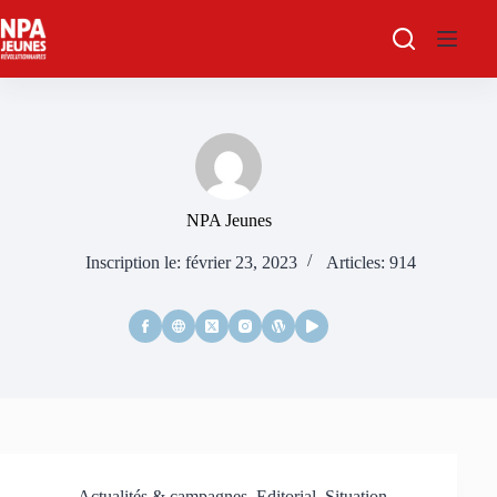
Passer
au
contenu
NPA Jeunes
Inscription le: février 23, 2023
Articles: 914
Actualités & campagnes
,
Editorial
,
Situation