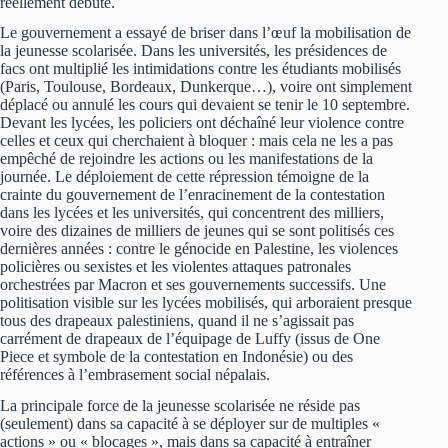
réellement débuté.
Le gouvernement a essayé de briser dans l’œuf la mobilisation de
la jeunesse scolarisée. Dans les universités, les présidences de
facs ont multiplié les intimidations contre les étudiants mobilisés
(Paris, Toulouse, Bordeaux, Dunkerque…), voire ont simplement
déplacé ou annulé les cours qui devaient se tenir le 10 septembre.
Devant les lycées, les policiers ont déchaîné leur violence contre
celles et ceux qui cherchaient à bloquer : mais cela ne les a pas
empêché de rejoindre les actions ou les manifestations de la
journée. Le déploiement de cette répression témoigne de la
crainte du gouvernement de l’enracinement de la contestation
dans les lycées et les universités, qui concentrent des milliers,
voire des dizaines de milliers de jeunes qui se sont politisés ces
dernières années : contre le génocide en Palestine, les violences
policières ou sexistes et les violentes attaques patronales
orchestrées par Macron et ses gouvernements successifs. Une
politisation visible sur les lycées mobilisés, qui arboraient presque
tous des drapeaux palestiniens, quand il ne s’agissait pas
carrément de drapeaux de l’équipage de Luffy (issus de One
Piece et symbole de la contestation en Indonésie) ou des
références à l’embrasement social népalais.
La principale force de la jeunesse scolarisée ne réside pas
(seulement) dans sa capacité à se déployer sur de multiples «
actions » ou « blocages », mais dans sa capacité à entraîner