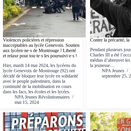
Violences policières et répression
Contre la précarité, la 
inacceptables au lycée Genevoix. Soutien
Pendant plusieurs jours
aux lycéen·ne·s de Montrouge ! Liberté
Charles III a été l’occ
et relaxe pour tou·te·s les poursuivi·e·s !
médias d’abreuver les t
Hier, mardi 14 mai 2024, les lycéens du
la jeunesse…
lycée Genevoix de Montrouge (92) ont
NPA Jeunes
décidé de bloquer leur lycée en solidarité
septembre 25, 
avec le peuple palestinien, dans la
continuité de la mobilisation en cours
dans les facs, les écoles et les lycées.
NPA Jeunes Révolutionnaires
mai 15, 2024