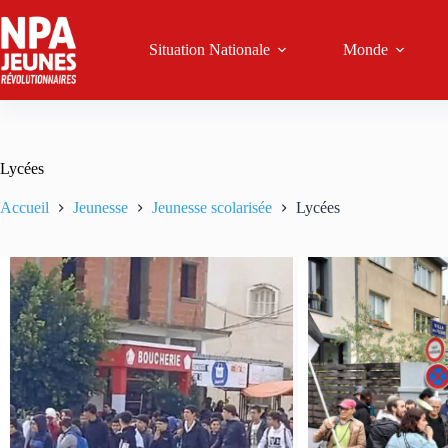
Passer
au
contenu
Situation Nationale
Monde
Lycées
Accueil
Jeunesse
Jeunesse scolarisée
Lycées