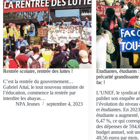
Rentrée scolaire, rentrée des luttes !
Étudiantes, étudiants :
précarité grandissante e
C’est la rentrée du gouvernement…
fac !
Gabriel Attal, le tout nouveau ministre de
l’éducation, commence la rentrée par
L’UNEF, le syndicat é
interdire les abayas…
publier son enquête an
NPA Jeunes
septembre 4, 2023
l’évolution du niveau 
et étudiantes. En 2023,
étudiante a augmenté
6,47 %, ce qui corres
des dépenses de 594,6
budget annuel, soit u
49,56 euros par mois.