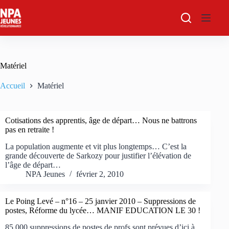
Passer
au
contenu
Matériel
Accueil
Matériel
Cotisations des apprentis, âge de départ… Nous ne battrons
pas en retraite !
La population augmente et vit plus longtemps… C’est la
grande découverte de Sarkozy pour justifier l’élévation de
l’âge de départ…
NPA Jeunes
février 2, 2010
Le Poing Levé – n°16 – 25 janvier 2010 – Suppressions de
postes, Réforme du lycée… MANIF EDUCATION LE 30 !
85 000 suppressions de postes de profs sont prévues d’ici à