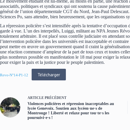
Le mouvement étudiant est lui-même, au moins en partie, une réaction a
associatifs, politiques et syndicaux qui ont soutenu la cause palestini
général de l’union départementale CGT du Nord, Jean-Paul Delescaut. Fa
Sciences Po, sans attendre, bien heureusement, que les organisations syn
La répression policière s’est intensifiée après la tentative d’occupation 
garde à vue. L’un des interpellés, Luiggi, militant au NPA Jeunes Révol
totalement arbitraire. Il est placé sous contrôle judiciaire en attendant 
l’intervention policière dans les universités est inacceptable et contraire
peut mettre en œuvre un gouvernement quand il craint la généralisation 
une réaction commune d’ampleur de la part de tous ceux et toutes celles
plus nombreux possible en manifestation le 18 mai pour exiger la relaxe
pour exiger la paix et la justice pour le peuple palestinien.
Télécharger
Revo-N°14-P1-12
ARTICLE
PRÉCÉDENT
Violences policières et répression inacceptables au
lycée Genevoix. Soutien aux lycéen·ne·s de
Montrouge ! Liberté et relaxe pour tou·te·s les
poursuivi·e·s !