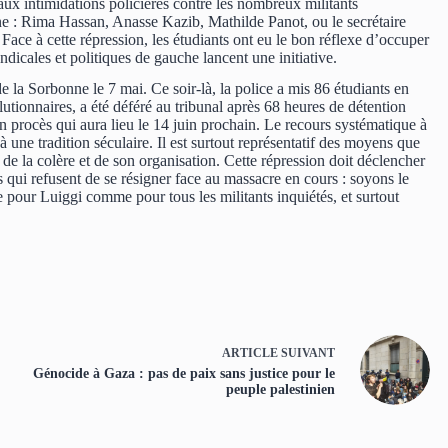
ux intimidations policières contre les nombreux militants
enne : Rima Hassan, Anasse Kazib, Mathilde Panot, ou le secrétaire
ce à cette répression, les étudiants ont eu le bon réflexe d’occuper
dicales et politiques de gauche lancent une initiative.
de la Sorbonne le 7 mai. Ce soir-là, la police a mis 86 étudiants en
utionnaires, a été déféré au tribunal après 68 heures de détention
son procès qui aura lieu le 14 juin prochain. Le recours systématique à
 à une tradition séculaire. Il est surtout représentatif des moyens que
de la colère et de son organisation. Cette répression doit déclencher
 qui refusent de se résigner face au massacre en cours : soyons le
 pour Luiggi comme pour tous les militants inquiétés, et surtout
ARTICLE
SUIVANT
Génocide à Gaza : pas de paix sans justice pour le
peuple palestinien