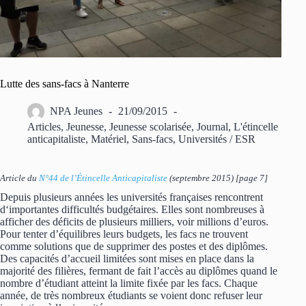
Lutte des sans-facs à Nanterre
NPA Jeunes
21/09/2015
Articles
,
Jeunesse
,
Jeunesse scolarisée
,
Journal
,
L'étincelle
anticapitaliste
,
Matériel
,
Sans-facs
,
Universités / ESR
Article du
N°44 de l’Étincelle Anticapitaliste
(septembre 2015) [page 7]
Depuis plusieurs années les universités françaises rencontrent
d‘importantes difficultés budgétaires. Elles sont nombreuses à
afficher des déficits de plusieurs milliers, voir millions d’euros.
Pour tenter d’équilibres leurs budgets, les facs ne trouvent
comme solutions que de supprimer des postes et des diplômes.
Des capacités d’accueil limitées sont mises en place dans la
majorité des filières, fermant de fait l’accès au diplômes quand le
nombre d’étudiant atteint la limite fixée par les facs. Chaque
année, de très nombreux étudiants se voient donc refuser leur