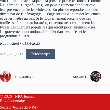
voit la brutalité avec laquelle la police réprime les blocus (comme
à Diderot ou Turgot à Paris), on peut légitimement douter que
leur présence limite les violences. En plus de répondre aux faits
divers par de la démagogie, il s’agit surtout d’intimider les jeunes
et de les mettre au pas. Si le gouvernement prétend que ces
fouilles se feront « au hasard », ce seront très certainement les
lycées des quartiers populaires qui seront prioritairement visés.
Le gouvernement continue à fouiller dans les idées et le
programme du RN.
Robin Klimt • 01/04/2025
Télécharger
N°31_revo_1+12
PRÉCÉDENT
SUIVANT
© 2026 - NPA Jeunes
Révolutionnaires
Secteur Jeunes du
NPA-