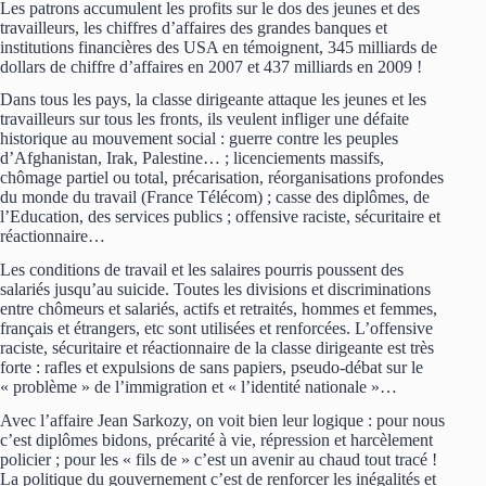
Les patrons accumulent les profits sur le dos des jeunes et des
travailleurs, les chiffres d’affaires des grandes banques et
institutions financières des USA en témoignent, 345 milliards de
dollars de chiffre d’affaires en 2007 et 437 milliards en 2009 !
Dans tous les pays, la classe dirigeante attaque les jeunes et les
travailleurs sur tous les fronts, ils veulent infliger une défaite
historique au mouvement social : guerre contre les peuples
d’Afghanistan, Irak, Palestine… ; licenciements massifs,
chômage partiel ou total, précarisation, réorganisations profondes
du monde du travail (France Télécom) ; casse des diplômes, de
l’Education, des services publics ; offensive raciste, sécuritaire et
réactionnaire…
Les conditions de travail et les salaires pourris poussent des
salariés jusqu’au suicide. Toutes les divisions et discriminations
entre chômeurs et salariés, actifs et retraités, hommes et femmes,
français et étrangers, etc sont utilisées et renforcées. L’offensive
raciste, sécuritaire et réactionnaire de la classe dirigeante est très
forte : rafles et expulsions de sans papiers, pseudo-débat sur le
« problème » de l’immigration et « l’identité nationale »…
Avec l’affaire Jean Sarkozy, on voit bien leur logique : pour nous
c’est diplômes bidons, précarité à vie, répression et harcèlement
policier ; pour les « fils de » c’est un avenir au chaud tout tracé !
La politique du gouvernement c’est de renforcer les inégalités et