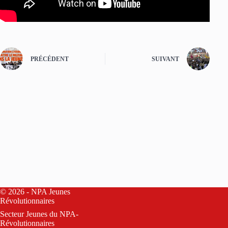
PRÉCÉDENT
SUIVANT
© 2026 - NPA Jeunes
Révolutionnaires
Secteur Jeunes du
NPA-
Révolutionnaires