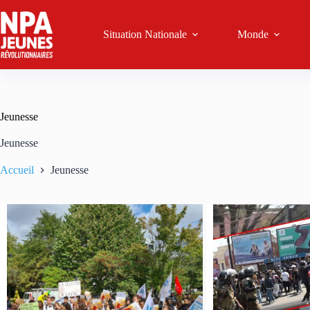
Passer
au
contenu
Situation Nationale
Monde
Jeunesse
Jeunesse
Accueil
Jeunesse