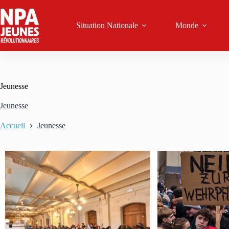
Passer
au
contenu
Situation Nationale
Monde
Jeunesse
Jeunesse
Accueil
Jeunesse